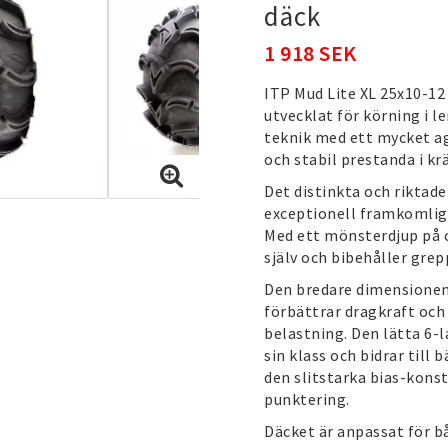
däck
1 918 SEK
ITP Mud Lite XL 25x10-12
utvecklat för körning i 
teknik med ett mycket a
och stabil prestanda i k
Det distinkta och riktad
exceptionell framkomlighe
Med ett mönsterdjup på c
själv och bibehåller gre
Den bredare dimensionen
förbättrar dragkraft och 
belastning. Den lätta 6-l
sin klass och bidrar till
den slitstarka bias-kon
punktering.
Däcket är anpassat för 