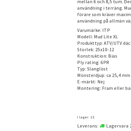
mellan 6 och 8,5 tum. Den
användning i terräng. Mud 
förare som kräver maxima
användning på allmän vä
Varumärke:
ITP
Modell: Mud Lite XL
Produkttyp: ATV/UTV däc
Storlek: 25x10-12
Konstruktion: Bias
Ply rating: 6PR
Typ: Slanglöst
Mönsterdjup: ca 25,4 mm
E-märkt: Nej
Montering: Fram eller ba
I lager: 15
Leverans:
Lagervara 