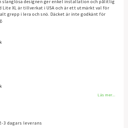
 slanglösa designen ger enkel installation och pålitlig
Lite XL är tillverkat i USA och är ett utmärkt val för
lt grepp i lera och snö. Däcket är inte godkänt för
g.
k
k
Läs mer...
2-3 dagars leverans