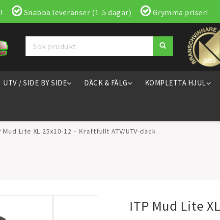
!
Snabba leveranser (1-5 dagar)
Grymma priser!
UTV / SIDE BY SIDE
DÄCK & FÄLG
KOMPLETTA HJUL
P Mud Lite XL 25x10-12 – Kraftfullt ATV/UTV-däck
ITP Mud Lite XL