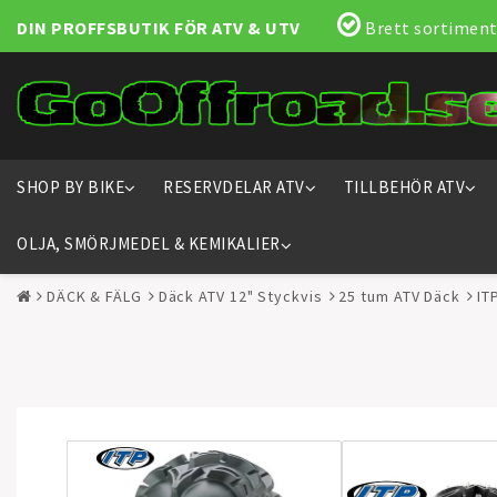
DIN PROFFSBUTIK FÖR ATV & UTV
Brett sortiment
SHOP BY BIKE
RESERVDELAR ATV
TILLBEHÖR ATV
OLJA, SMÖRJMEDEL & KEMIKALIER
DÄCK & FÄLG
Däck ATV 12" Styckvis
25 tum ATV Däck
IT