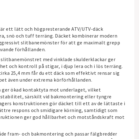
 är ett lätt och högpresterande ATV/UTV-däck
lera, snö och tuff terräng. Däcket kombinerar modern
ggressivt slitbanemönster för att ge maximalt grepp
rävande förhållanden.
e slitbanemönstret med vinklade skulderklackar ger
t och kontroll på stigar, i djup lera och i lös terräng.
irka 25,4 mm får du ett däck som effektivt rensar sig
ppet även under extrema körförhållanden.
 ger ökad kontaktyta mot underlaget, vilket
stabilitet, särskilt vid bakmontering eller tyngre
agers konstruktionen gör däcket till ett av de lättaste i
 bättre respons och smidigare körning, samtidigt som
struktionen ger god hållbarhet och motståndskraft mot
både fram- och bakmontering och passar fälgbredder