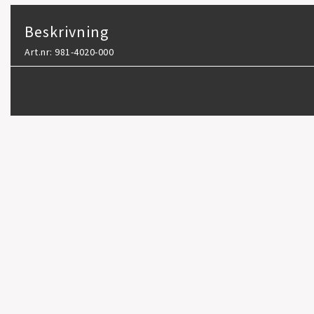
Beskrivning
Art.nr: 981-4020-000