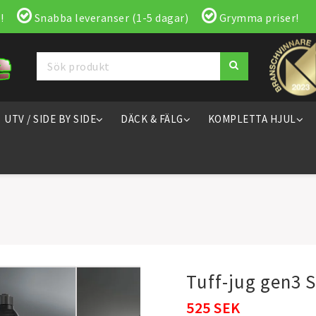
!
Snabba leveranser (1-5 dagar)
Grymma priser!
UTV / SIDE BY SIDE
DÄCK & FÄLG
KOMPLETTA HJUL
Tuff-jug gen3 S
525 SEK