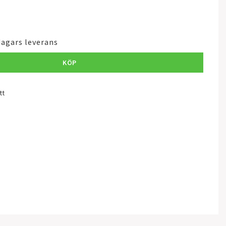
dagars leverans
KÖP
tt