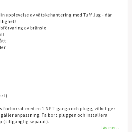
din upplevelse av vätskehantering med Tuff Jug - där
lighet!
sförvaring av bränsle
ill
ått
ler
art)
s förborrat med en 1 NPT-gänga och plugg, vilket ger
 gäller anpassning. Ta bort pluggen och installera
 (tillgänglig separat).
Läs mer...