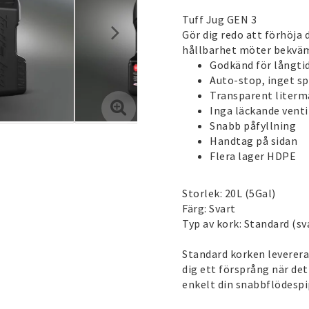
Tuff Jug GEN 3
Gör dig redo att förhöja 
hållbarhet möter bekväm
Godkänd för långtid
Auto-stop, inget sp
Transparent literm
Inga läckande venti
Snabb påfyllning
Handtag på sidan
Flera lager HDPE
Storlek: 20L (5Gal)
Färg: Svart
Typ av kork: Standard (sv
Standard korken leverera
dig ett försprång när det
enkelt din snabbflödespip