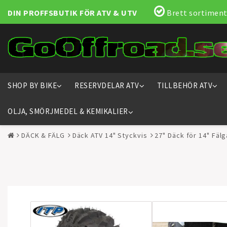
DIN PROFFSBUTIK FÖR ATV & UTV
Brett sortiment
SHOP BY BIKE
RESERVDELAR ATV
TILLBEHÖR ATV
OLJA, SMÖRJMEDEL & KEMIKALIER
DÄCK & FÄLG
Däck ATV 14" Styckvis
27" Däck för 14" Fälg