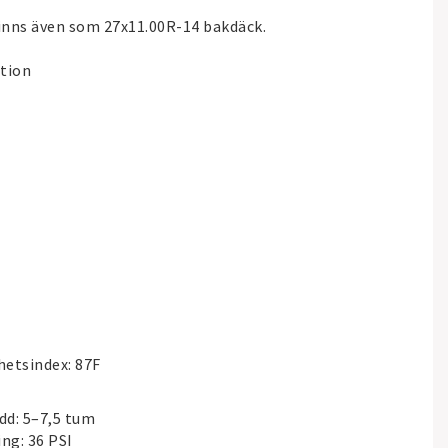
finns även som 27x11.00R-14 bakdäck.
ution
hetsindex: 87F
d: 5–7,5 tum
ng: 36 PSI