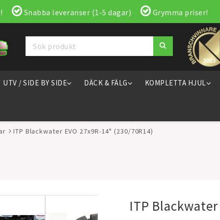
!
Snabba leveranser (1-5 dagar)
Grymma priser!
UTV / SIDE BY SIDE
DÄCK & FÄLG
KOMPLETTA HJUL
ar
ITP Blackwater EVO 27x9R-14" (230/70R14)
ITP Blackwater