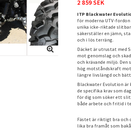
2 859 SEK
ITP Blackwater Evoluti
för moderna UTV-fordon 
unika icke-riktade slitb
säkerställer en jämn, st
och i lös terräng.
Däcket är utrustat med 
mot genomslag och skador,
och krävande miljö. Den
hög motståndskraft mot s
längre livslängd och bätt
Blackwater Evolution är 
de specifika krav som dag
för dig som söker ett sl
både arbete och fritid i t
Fästet är riktigt bra och
lika bra framåt som bakå