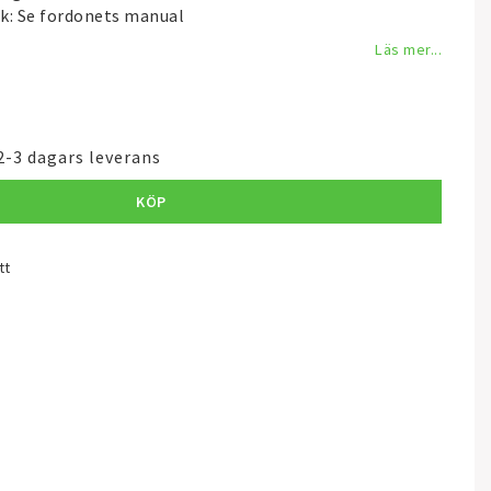
: Se fordonets manual
Läs mer...
2-3 dagars leverans
KÖP
tt