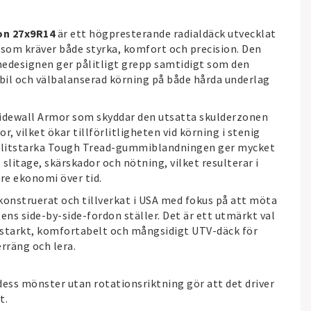
on 27x9R14
är ett högpresterande radialdäck utvecklat
som kräver både styrka, komfort och precision. Den
anedesignen ger pålitligt grepp samtidigt som den
abil och välbalanserad körning på både hårda underlag
Sidewall Armor som skyddar den utsatta skulderzonen
 vilket ökar tillförlitligheten vid körning i stenig
 slitstarka Tough Tread-gummiblandningen ger mycket
litage, skärskador och nötning, vilket resulterar i
re ekonomi över tid.
konstruerat och tillverkat i USA med fokus på att möta
ens side-by-side-fordon ställer. Det är ett utmärkt val
itstarkt, komfortabelt och mångsidigt UTV-däck för
erräng och lera.
 dess mönster utan rotationsriktning gör att det driver
t.