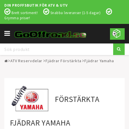
DIN PROFFSBUTIK FÖR ATV & UTV
Brett sortiment!
Snabba leveranser (1-5 dagar)
Grymma priser!
Toggle
0
navigation
ATV Reservdelar
Fjädrar Förstärkta
Fjädrar Yamaha
FÖRSTÄRKTA
FJÄDRAR YAMAHA