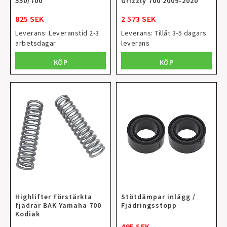
550/700
Grizzly 700 2009-2020
825 SEK
2 573 SEK
Leverans:
Leveranstid 2-3
Leverans:
Tillåt 3-5 dagars
arbetsdagar
leverans
KÖP
KÖP
Highlifter Förstärkta
Stötdämpar inlägg /
fjädrar BAK Yamaha 700
Fjädringsstopp
Kodiak
495 SEK