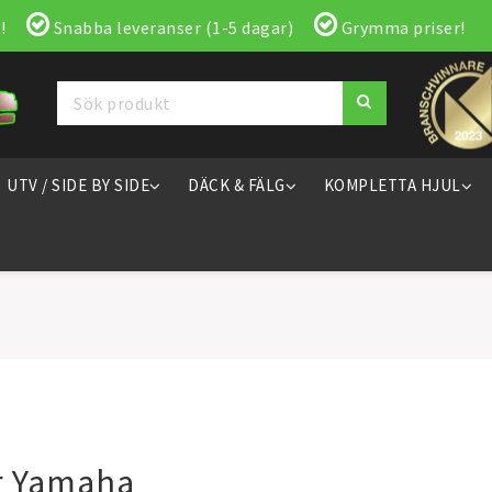
!
Snabba leveranser (1-5 dagar)
Grymma priser!
UTV / SIDE BY SIDE
DÄCK & FÄLG
KOMPLETTA HJUL
r Yamaha