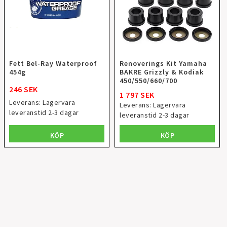
Fett Bel-Ray Waterproof
Renoverings Kit Yamaha
454g
BAKRE Grizzly & Kodiak
450/550/660/700
246 SEK
1 797 SEK
Leverans:
Lagervara
Leverans:
Lagervara
leveranstid 2-3 dagar
leveranstid 2-3 dagar
KÖP
KÖP