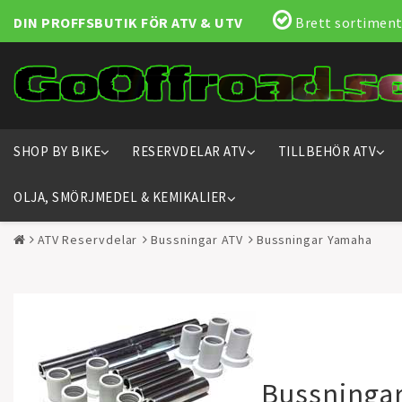
DIN PROFFSBUTIK FÖR ATV & UTV
Brett sortiment
SHOP BY BIKE
RESERVDELAR ATV
TILLBEHÖR ATV
OLJA, SMÖRJMEDEL & KEMIKALIER
ATV Reservdelar
Bussningar ATV
Bussningar Yamaha
Bussninga