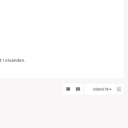
t i sluändan.
SENASTE