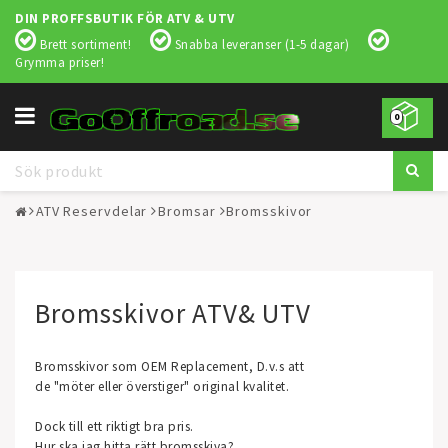
DIN PROFFSBUTIK FÖR ATV & UTV
Brett sortiment!
Snabba leveranser (1-5 dagar)
Grymma priser!
Toggle
0
navigation
ATV Reservdelar
Bromsar
Bromsskivor
Bromsskivor ATV& UTV
Bromsskivor som OEM Replacement, D.v.s att
de "möter eller överstiger" original kvalitet.
Dock till ett riktigt bra pris.
Hur ska jag hitta rätt bromsskiva?