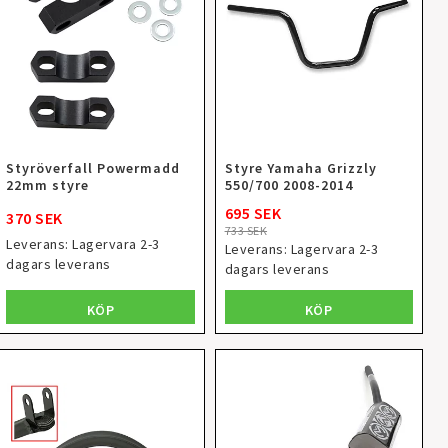
Styröverfall Powermadd
Styre Yamaha Grizzly
22mm styre
550/700 2008-2014
695 SEK
370 SEK
733 SEK
Leverans:
Lagervara 2-3
Leverans:
Lagervara 2-3
dagars leverans
dagars leverans
KÖP
KÖP