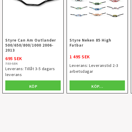
Styre Can Am Outlander
Styre Neken 85 High
500/650/800/1000 2006-
Fatbar
2013
1 495 SEK
695 SEK
733 SEK
Leverans:
Leveranstid 2-3
Leverans:
Tillåt 3-5 dagars
arbetsdagar
leverans
KÖP…
KÖP