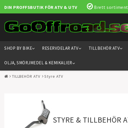
DIN PROFFSBUTIK FÖR ATV & UTV
Brett sortiment
SHOP BY BIKE
RESERVDELAR ATV
TILLBEHÖR ATV
OLJA, SMÖRJMEDEL & KEMIKALIER
TILLBEHÖR ATV
Styre ATV
STYRE & TILLBEHÖR 