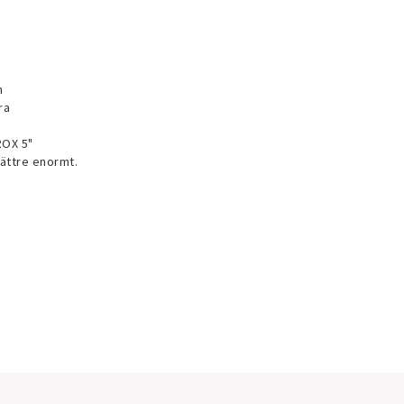
n
ra
ROX 5"
bättre enormt.