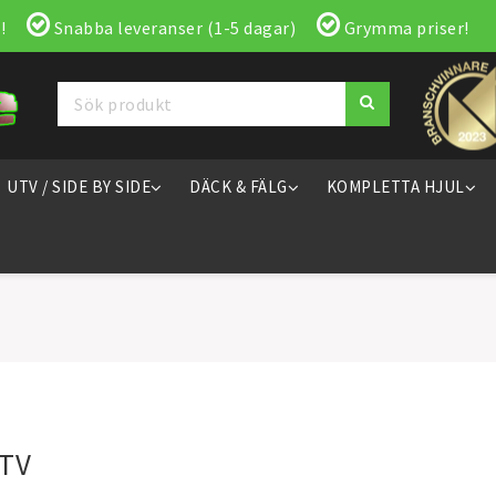
!
Snabba leveranser (1-5 dagar)
Grymma priser!
UTV / SIDE BY SIDE
DÄCK & FÄLG
KOMPLETTA HJUL
ATV