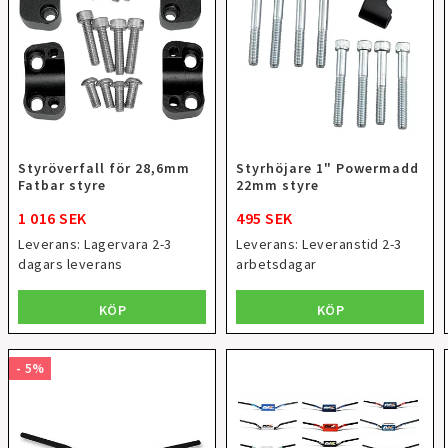
Styröverfall för 28,6mm
Styrhöjare 1" Powermadd
Fatbar styre
22mm styre
1 016 SEK
495 SEK
Leverans:
Lagervara 2-3
Leverans:
Leveranstid 2-3
dagars leverans
arbetsdagar
KÖP
KÖP
- 5%