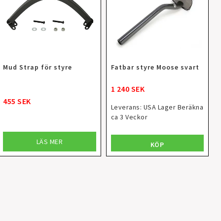
Mud Strap för styre
Fatbar styre Moose svart
1 240 SEK
455 SEK
Leverans:
USA Lager Beräkna
ca 3 Veckor
LÄS MER
KÖP