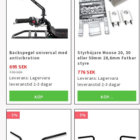
Backspegel universal med
Styrhöjare Moose 20, 30
antivibration
eller 50mm 28,6mm Fatbar
styre
695 SEK
776 SEK
790 SEK
Leverans:
Lagervara
Leverans:
Lagervara
leveranstid 2-3 dagar
leveranstid 2-3 dagar
KÖP
KÖP…
- 5%
- 5%