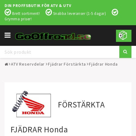
DIN PROFFSBUTIK FÖR ATV & UTV
Brett sortiment!
Snabba leveranser (1-5 dagar)
Grymma priser!
Toggle
0
navigation
ATV Reservdelar
Fjädrar Förstärkta
Fjädrar Honda
FÖRSTÄRKTA
FJÄDRAR Honda