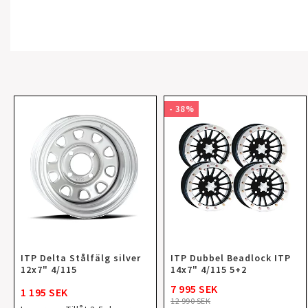
- 38%
ITP Delta Stålfälg silver
ITP Dubbel Beadlock ITP
12x7" 4/115
14x7" 4/115 5+2
7 995 SEK
1 195 SEK
12 990 SEK