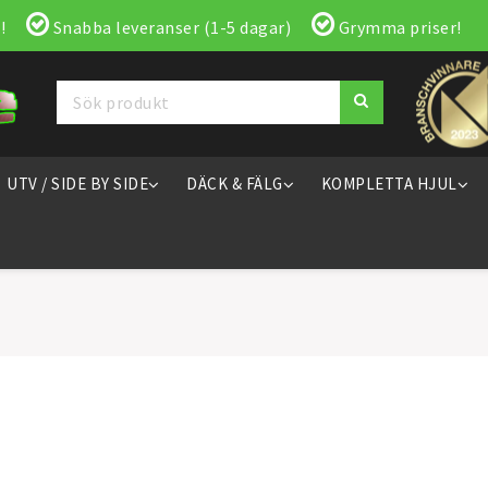
!
Snabba leveranser (1-5 dagar)
Grymma priser!
UTV / SIDE BY SIDE
DÄCK & FÄLG
KOMPLETTA HJUL