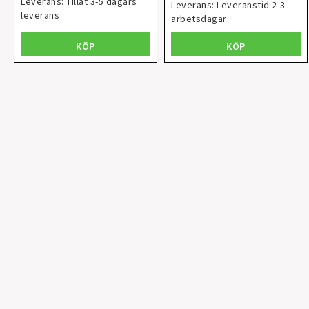
Leverans:
Tillåt 3-5 dagars
Leverans:
Leveranstid 2-3
leverans
arbetsdagar
KÖP
KÖP