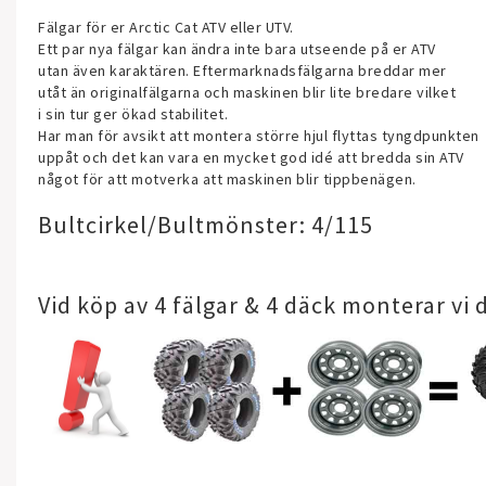
Fälgar för er Arctic Cat ATV eller UTV.
Ett par nya fälgar kan ändra inte bara utseende på er ATV
utan även karaktären. Eftermarknadsfälgarna breddar mer
utåt än originalfälgarna och maskinen blir lite bredare vilket
i sin tur ger ökad stabilitet.
Har man för avsikt att montera större hjul flyttas tyngdpunkten
uppåt och det kan vara en mycket god idé att bredda sin ATV
något för att motverka att maskinen blir tippbenägen.
Bultcirkel/Bultmönster: 4/115
Vid köp av 4 fälgar & 4 däck monterar vi 