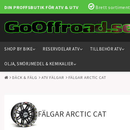
DIN PROFFSBUTIK FÖR ATV & UTV
Brett sortiment
SHOP BY BIKE
RESERVDELAR ATV
TILLBEHÖR ATV
OLJA, SMÖRJMEDEL & KEMIKALIER
DÄCK & FÄLG
ATV FÄLGAR
FÄLGAR ARCTIC CAT
FÄLGAR ARCTIC CAT