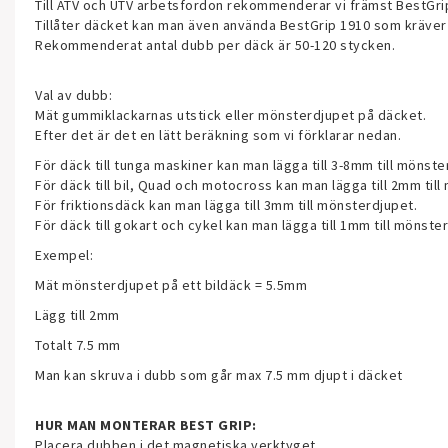
Till ATV och UTV arbetsfordon rekommenderar vi främst BestGri
Tillåter däcket kan man även använda BestGrip 1910 som kräve
Rekommenderat antal dubb per däck är 50-120 stycken.
Val av dubb:
Mät gummiklackarnas utstick eller mönsterdjupet på däcket.
Efter det är det en lätt beräkning som vi förklarar nedan.
För däck till tunga maskiner kan man lägga till 3-8mm till mönste
För däck till bil, Quad och motocross kan man lägga till 2mm til
För friktionsdäck kan man lägga till 3mm till mönsterdjupet.
För däck till gokart och cykel kan man lägga till 1mm till mönste
Exempel:
Mät mönsterdjupet på ett bildäck = 5.5mm
Lägg till 2mm
Totalt 7.5 mm
Man kan skruva i dubb som går max 7.5 mm djupt i däcket
HUR MAN MONTERAR BEST GRIP:
Placera dubben i det magnetiska verktyget.