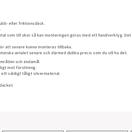
ubb- eller friktionsdäck.
.
ntal som till skor så kan monteringen göras med ett handverktyg. Det 
för att senare kunna monteras tillbaka.
 minska antalet senare och därmed dubba precis som du vill ha det.
områden och ändamål.
igt mot förslitning.
 väldigt tåligt silvermaterial.
 däcket.