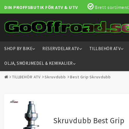
DIN PROFFSBUTIK FÖR ATV & UTV
Brett sortiment
SHOP BY BIKE
RESERVDELAR ATV
TILLBEHÖR ATV
OLJA, SMÖRJMEDEL & KEMIKALIER
TILLBEHÖR ATV
Skruvdubb
Best Grip Skruvdubb
Skruvdubb Best Grip