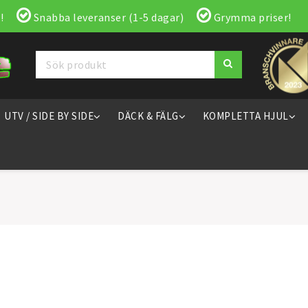
!
Snabba leveranser (1-5 dagar)
Grymma priser!
UTV / SIDE BY SIDE
DÄCK & FÄLG
KOMPLETTA HJUL