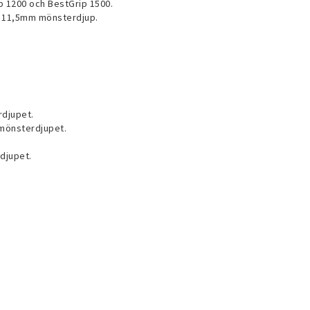
p 1200 och BestGrip 1500.
r 11,5mm mönsterdjup.
rdjupet.
l mönsterdjupet.
rdjupet.