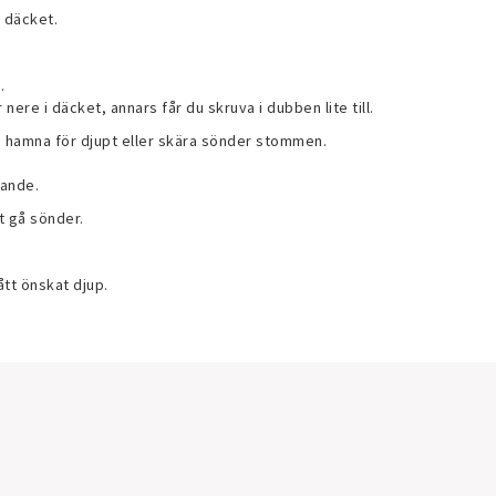
 däcket.
.
nere i däcket, annars får du skruva i dubben lite till.
n hamna för djupt eller skära sönder stommen.
bande.
et gå sönder.
ått önskat djup.