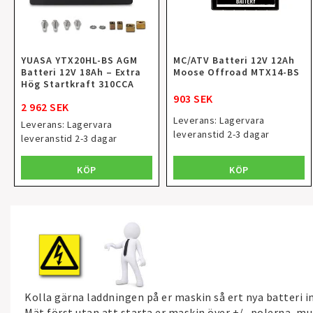
YUASA YTX20HL-BS AGM
MC/ATV Batteri 12V 12Ah
Batteri 12V 18Ah – Extra
Moose Offroad MTX14-BS
Hög Startkraft 310CCA
903 SEK
2 962 SEK
Leverans:
Lagervara
Leverans:
Lagervara
leveranstid 2-3 dagar
leveranstid 2-3 dagar
KÖP
KÖP
Kolla gärna laddningen på er maskin så ert nya batteri i
Mät först utan att starta er maskin över +/- polerna, mu