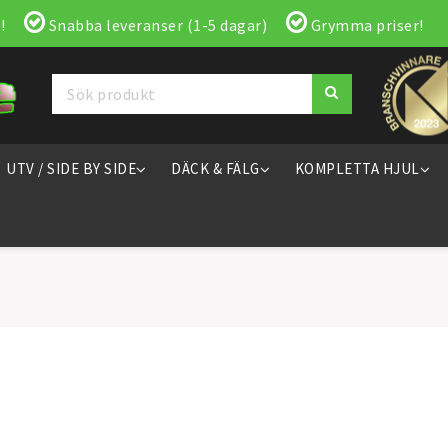
!
Snabba leveranser (1-5 dagar)
Grymma priser!
UTV / SIDE BY SIDE
DÄCK & FÄLG
KOMPLETTA HJUL