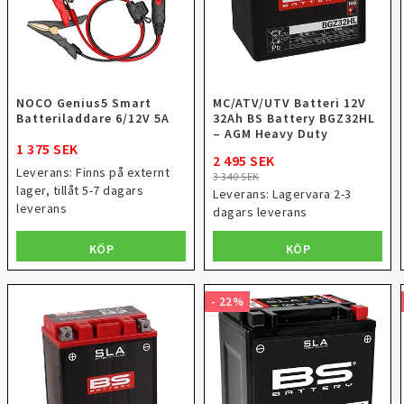
NOCO Genius5 Smart
MC/ATV/UTV Batteri 12V
Batteriladdare 6/12V 5A
32Ah BS Battery BGZ32HL
– AGM Heavy Duty
1 375 SEK
2 495 SEK
Leverans:
Finns på externt
3 340 SEK
lager, tillåt 5-7 dagars
Leverans:
Lagervara 2-3
leverans
dagars leverans
KÖP
KÖP
- 22%