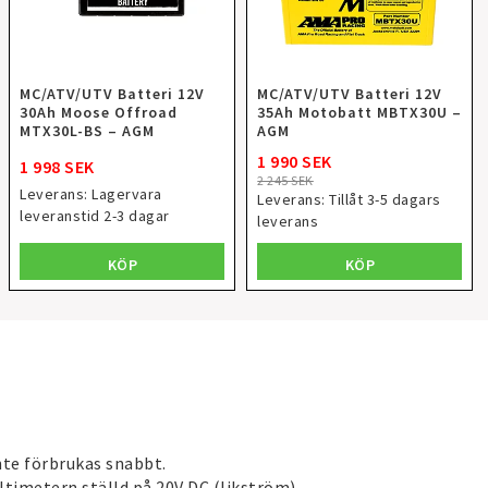
MC/ATV/UTV Batteri 12V
MC/ATV/UTV Batteri 12V
30Ah Moose Offroad
35Ah Motobatt MBTX30U –
MTX30L-BS – AGM
AGM
1 990 SEK
1 998 SEK
2 245 SEK
Leverans:
Lagervara
Leverans:
Tillåt 3-5 dagars
leveranstid 2-3 dagar
leverans
KÖP
KÖP
nte förbrukas snabbt.
ltimetern ställd på 20V DC (likström)