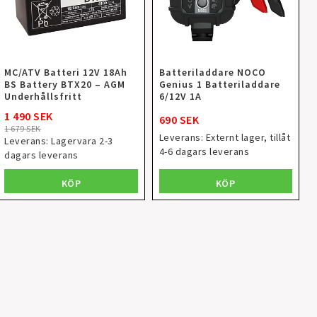
MC/ATV Batteri 12V 18Ah
Batteriladdare NOCO
BS Battery BTX20 – AGM
Genius 1 Batteriladdare
Underhållsfritt
6/12V 1A
1 490 SEK
690 SEK
1 679 SEK
Leverans:
Externt lager, tillåt
Leverans:
Lagervara 2-3
4-6 dagars leverans
dagars leverans
KÖP
KÖP