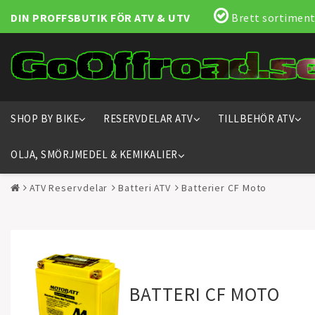
DIN PROFFSBUTIK FÖR ATV & UTV
Brett sortiment
SHOP BY BIKE
RESERVDELAR ATV
TILLBEHÖR ATV
OLJA, SMÖRJMEDEL & KEMIKALIER
ATV Reservdelar
Batteri ATV
Batterier CF Moto
BATTERI CF MOTO