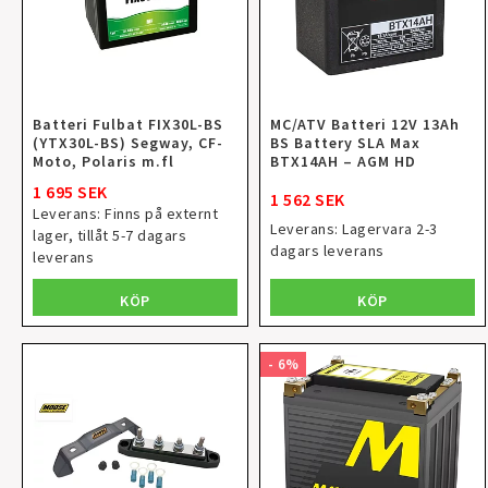
Batteri Fulbat FIX30L-BS
MC/ATV Batteri 12V 13Ah
(YTX30L-BS) Segway, CF-
BS Battery SLA Max
Moto, Polaris m.fl
BTX14AH – AGM HD
1 695 SEK
1 562 SEK
Leverans:
Finns på externt
Leverans:
Lagervara 2-3
lager, tillåt 5-7 dagars
dagars leverans
leverans
KÖP
KÖP
- 6%