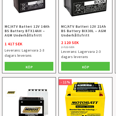
MC/ATV Batteri 12V 14Ah
MC/ATV Batteri 12V 21Ah
BS Battery BTX14AH –
BS Battery BIX30L – AGM
AGM Underhållsfritt
Underhållsfritt
2 120 SEK
1 417 SEK
2 722 SEK
Leverans:
Lagervara 2-3
Leverans:
Lagervara 2-3
dagars leverans
dagars leverans
KÖP
KÖP
- 11%