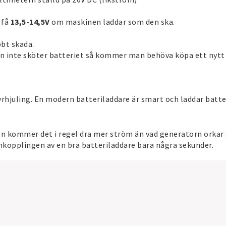
 få
13,5-14,5V
om maskinen laddar som den ska.
bbt skada.
man inte sköter batteriet så kommer man behöva köpa ett nytt
yrhjuling. En modern batteriladdare är smart och laddar batte
n kommer det i regel dra mer ström än vad generatorn orkar g
inkopplingen av en bra batteriladdare bara några sekunder.