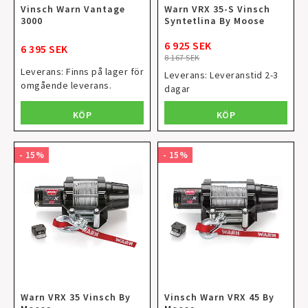
Vinsch Warn Vantage
Warn VRX 35-S Vinsch
3000
Syntetlina By Moose
6 925 SEK
6 395 SEK
8 167 SEK
Leverans:
Finns på lager för
Leverans:
Leveranstid 2-3
omgående leverans.
dagar
KÖP
KÖP
- 15%
- 15%
Warn VRX 35 Vinsch By
Vinsch Warn VRX 45 By