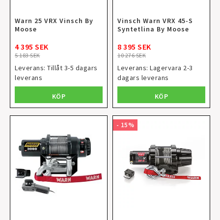
Warn 25 VRX Vinsch By
Vinsch Warn VRX 45-S
Moose
Syntetlina By Moose
4 395 SEK
8 395 SEK
5 183 SEK
10 276 SEK
Leverans:
Tillåt 3-5 dagars
Leverans:
Lagervara 2-3
leverans
dagars leverans
KÖP
KÖP
- 15%