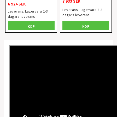
7 933 SEK
6 924 SEK
Leverans:
Lagervara 2-3
Leverans:
Lagervara 2-3
dagars leverans
dagars leverans
KÖP
KÖP