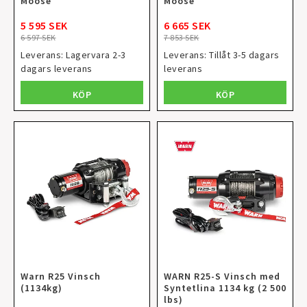
Moose
Moose
5 595 SEK
6 665 SEK
6 597 SEK
7 853 SEK
Leverans:
Lagervara 2-3
Leverans:
Tillåt 3-5 dagars
dagars leverans
leverans
KÖP
KÖP
Warn R25 Vinsch
WARN R25-S Vinsch med
(1134kg)
Syntetlina 1134 kg (2 500
lbs)