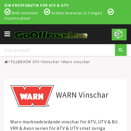
DIN PROFFSBUTIK FÖR ATV & UTV
Brett sortiment!
Snabba leveranser (1-5 dagar)
Grymma priser!
Toggle
0
navigation
TILLBEHÖR ATV
Vinschar
Warn vinschar
WARN Vinschar
Warn marknadsledande vinschar för ATV, UTV & Bil.
VRX & Axon serien för ATV & UTV smat övriga