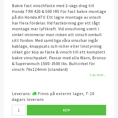
Bakre fast vinschfäste med 2-vägs drag till
Honda TRX 420 & 500 IRS För fast bakre montage
på din Honda ATV. Ett lägre montage av vinsch
har flera fördelar. Vid fastkörning ger ett lågt
montage mer lyftkraft. Vid vinschning snett i
vinkel minimerar man risken att vinsch omkull
sitt fordon. Med samtliga våra vinschar ingår
kablage, knappsats och roller eller linstyrning
vilket gör köp av fäste & vinsch till ett komplett
bakre vinschpaket. Passar med alla Warn, Bronco
& Superwinsch 1500-3500 lbs. Bultcirkel för
vinsch: 76x124mm (standard)
Läs mer...
Leverans:
Finns på externt lager, 7-10
dagars leverans
KÖP