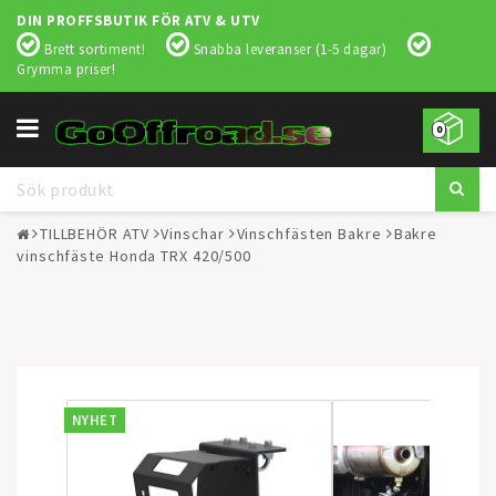
DIN PROFFSBUTIK FÖR ATV & UTV
Brett sortiment!
Snabba leveranser (1-5 dagar)
Grymma priser!
Toggle
0
navigation
TILLBEHÖR ATV
Vinschar
Vinschfästen Bakre
Bakre
vinschfäste Honda TRX 420/500
NYHET