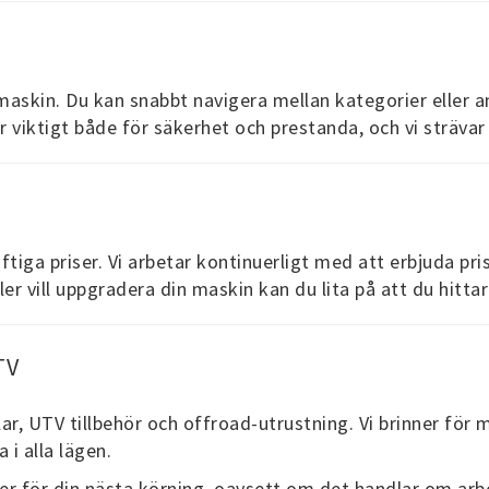
n maskin. Du kan snabbt navigera mellan kategorier eller a
 är viktigt både för säkerhet och prestanda, och vi sträva
ftiga priser. Vi arbetar kontinuerligt med att erbjuda pr
er vill uppgradera din maskin kan du lita på att du hittar
TV
ar, UTV tillbehör och offroad-utrustning. Vi brinner för
 i alla lägen.
er för din nästa körning, oavsett om det handlar om arbet