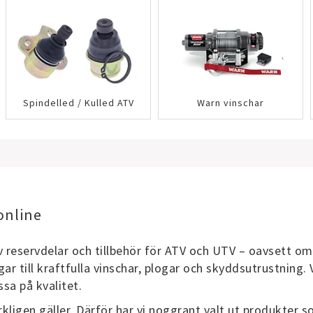
Spindelled / Kulled ATV
Warn vinschar
online
reservdelar och tillbehör för ATV och UTV – oavsett om d
gar till kraftfulla vinschar, plogar och skyddsutrustning. 
ssa på kvalitet.
rkligen gäller. Därför har vi noggrant valt ut produkter 