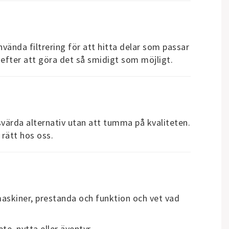
nvända filtrering för att hitta delar som passar
r efter att göra det så smidigt som möjligt.
isvärda alternativ utan att tumma på kvaliteten.
 rätt hos oss.
 maskiner, prestanda och funktion och vet vad
e, nytta eller äventyr.