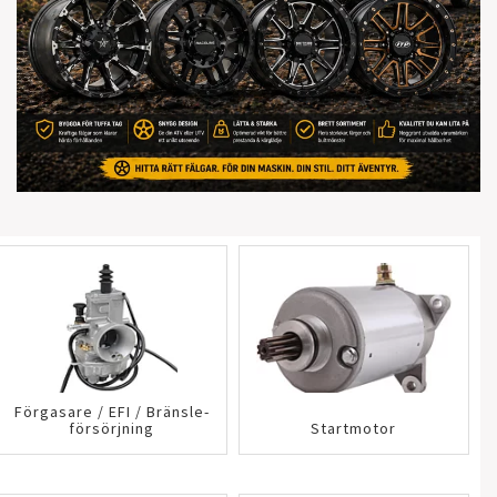
Förgasare / EFI / B­r­ä­n­s­l­e­
f­ö­r­s­ö­r­j­n­i­n­g
Startmotor