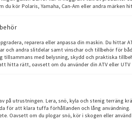
m du kör Polaris, Yamaha, Can-Am eller andra märken hit
lbehör
uppgradera, reparera eller anpassa din maskin. Du hittar 
lar och andra slitdelar samt vinschar och tillbehör för b
g tillsammans med belysning, skydd och praktiska tillbe
tt hitta rätt, oavsett om du använder din ATV eller UTV pr
rav på utrustningen. Lera, snö, kyla och stenig terräng kr
da för att klara tuffa förhållanden och lång användning. 
bete. Oavsett om du plogar snö, kör i skogen eller använd