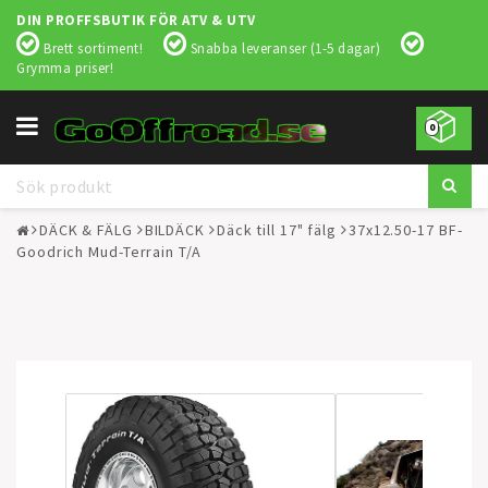
DIN PROFFSBUTIK FÖR ATV & UTV
Brett sortiment!
Snabba leveranser (1-5 dagar)
Grymma priser!
Toggle
0
navigation
DÄCK & FÄLG
BILDÄCK
Däck till 17" fälg
37x12.50-17 BF-
Goodrich Mud-Terrain T/A