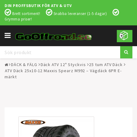
DIN PROFFSBUTIK FÖR ATV & UTV
Brett sortiment!
Snabba leveranser (1-5 dagar)
Grymma priser!
Toggle
0
navigation
DÄCK & FÄLG
Däck ATV 12" Styckvis
25 tum ATV Däck
ATV Däck 25x10-12 Maxxis Spearz M992 – Vägdäck 6PR E-
märkt