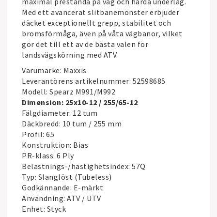
maximal prestanda på väg och hårda underlag.
Med ett avancerat slitbanemönster erbjuder
däcket exceptionellt grepp, stabilitet och
bromsförmåga, även på våta vägbanor, vilket
gör det till ett av de bästa valen för
landsvägskörning med ATV.
Varumärke: Maxxis
Leverantörens artikelnummer: 52598685
Modell: Spearz M991/M992
Dimension: 25x10-12 / 255/65-12
Fälgdiameter: 12 tum
Däckbredd: 10 tum / 255 mm
Profil: 65
Konstruktion: Bias
PR-klass: 6 Ply
Belastnings-/hastighetsindex: 57Q
Typ: Slanglöst (Tubeless)
Godkännande: E-märkt
Användning: ATV / UTV
Enhet: Styck