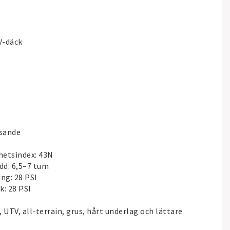
V-däck
nsande
hetsindex: 43N
d: 6,5–7 tum
ng: 28 PSI
: 28 PSI
UTV, all-terrain, grus, hårt underlag och lättare