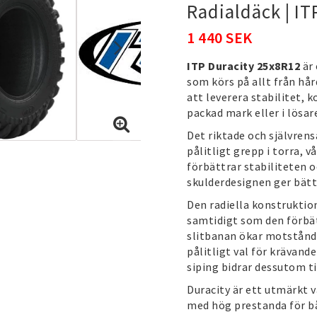
Radialdäck | IT
1 440 SEK
ITP Duracity 25x8R12
är 
som körs på allt från hår
att leverera stabilitet,
packad mark eller i lösar
Det riktade och självre
pålitligt grepp i torra, 
förbättrar stabiliteten
skulderdesignen ger bätt
Den radiella konstruktio
samtidigt som den förbät
slitbanan ökar motstånds
pålitligt val för kräva
siping bidrar dessutom ti
Duracity är ett utmärkt v
med hög prestanda för bå