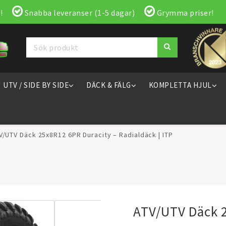
!
Snabba leveranser (1-5 dagar)
Grymma priser!
UTV / SIDE BY SIDE
DÄCK & FÄLG
KOMPLETTA HJUL
V/UTV Däck 25x8R12 6PR Duracity – Radialdäck | ITP
ATV/UTV Däck 2