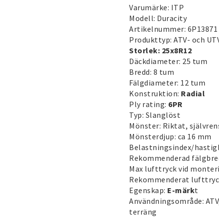
Varumärke: ITP
Modell: Duracity
Artikelnummer: 6P13871
Produkttyp: ATV- och UT
Storlek: 25x8R12
Däckdiameter: 25 tum
Bredd: 8 tum
Fälgdiameter: 12 tum
Konstruktion:
Radial
Ply rating:
6PR
Typ: Slanglöst
Mönster: Riktat, självre
Mönsterdjup: ca 16 mm
Belastningsindex/hastig
Rekommenderad fälgbred
Max lufttryck vid monteri
Rekommenderat lufttryck
Egenskap:
E-märk
t
Användningsområde: ATV, 
terräng