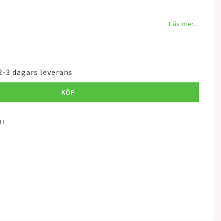
Läs mer...
2-3 dagars leverans
KÖP
tt