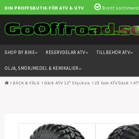
DIN PROFFSBUTIK FÖR ATV & UTV
Brett sortiment
SHOP BY BIKE
RESERVDELAR ATV
TILLBEHÖR ATV
OLJA, SMÖRJMEDEL & KEMIKALIER
DÄCK & FÄLG
Däck ATV 12" Styckvis
25 tum ATV Däck
AT