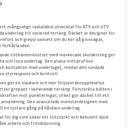
P
ett mångsidigt radialdäck utvecklat för ATV och UTV
da underlag till varierad terräng. Däcket är designat för
 komfort och grepp oavsett om du kör på grusvägar,
e förhållanden.
nsande slitbanemönstret med markerade skuldersteg ger
våta och lösa underlag. Den plana mittprofilen
 och kontakten med underlaget, medan den rundade
re styrrespons och kontroll.
nen ger en mjukare och mer följsam körupplevelse
trar greppet i varierande terräng. Förstärkta bälten i
kraften mot punkteringar, vilket gör däcket till ett
nde användning. Den avancerade mönsterdesignen med
ll en tystare gång på hårdare underlag.
al för dig som söker ett slitstarkt och bekvämt däck
de arbete och fritidskörning.