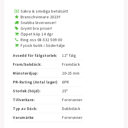
Säkra & smidiga betalsätt
Branschvinnare 2023!!
Snabba leveranser!
Grymt bra priser!
Öppet köp 14 dgr
Ring oss 08-532 509 00
Fysisk butik i Södertälje
Avsedd för fälgstorlek:
12" fälg
Fram/bakdäck:
Framdäck
Mönsterdjup:
20-25 mm
PR-Rating (Antal lager)
6PR
Storlek (höjd):
25"
Tillverkare:
Forerunner
Typ av Däck:
Dubbdäck
Varumärke
Forerunner