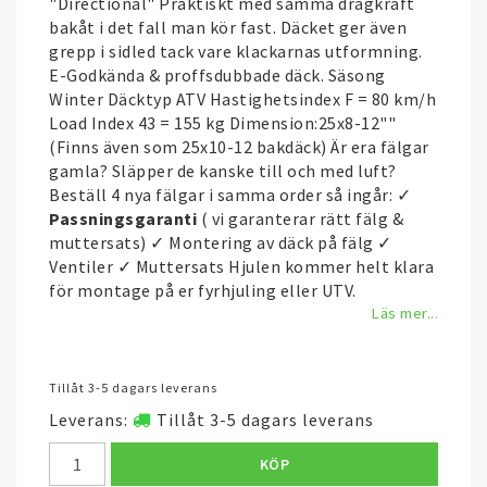
"Directional" Praktiskt med samma dragkraft
bakåt i det fall man kör fast. Däcket ger även
grepp i sidled tack vare klackarnas utformning.
E-Godkända & proffsdubbade däck. Säsong
Winter Däcktyp ATV Hastighetsindex F = 80 km/h
Load Index 43 = 155 kg Dimension:25x8-12""
(Finns även som 25x10-12 bakdäck) Är era fälgar
gamla? Släpper de kanske till och med luft?
Beställ 4 nya fälgar i samma order så ingår: ✓
Passningsgaranti
( vi garanterar rätt fälg &
muttersats) ✓ Montering av däck på fälg ✓
Ventiler ✓ Muttersats Hjulen kommer helt klara
för montage på er fyrhjuling eller UTV.
Läs mer...
Tillåt 3-5 dagars leverans
Leverans:
Tillåt 3-5 dagars leverans
KÖP