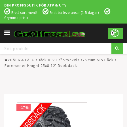
DIN PROFFSBUTIK FÖR ATV & UTV
Brett sortiment!
Snabba leveranser (1-5 dagar)
Grymma priser!
Toggle
0
navigation
DÄCK & FÄLG
Däck ATV 12" Styckvis
25 tum ATV Däck
Forerunner Knight 25x8-12" Dubbdäck
- 17%