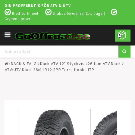
DIN PROFFSBUTIK FÖR ATV & UTV
Brett sortiment!
Snabba leveranser (1-5 dagar)
Grymma priser!
Toggle
0
navigation
DÄCK & FÄLG
Däck ATV 12" Styckvis
26 tum ATV Däck
ATV/UTV Däck 26x11R12 8PR Terra Hook | ITP