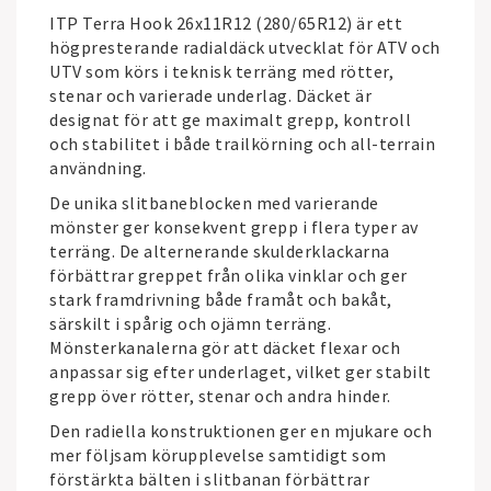
ITP Terra Hook 26x11R12 (280/65R12) är ett
högpresterande radialdäck utvecklat för ATV och
UTV som körs i teknisk terräng med rötter,
stenar och varierade underlag. Däcket är
designat för att ge maximalt grepp, kontroll
och stabilitet i både trailkörning och all-terrain
användning.
De unika slitbaneblocken med varierande
mönster ger konsekvent grepp i flera typer av
terräng. De alternerande skulderklackarna
förbättrar greppet från olika vinklar och ger
stark framdrivning både framåt och bakåt,
särskilt i spårig och ojämn terräng.
Mönsterkanalerna gör att däcket flexar och
anpassar sig efter underlaget, vilket ger stabilt
grepp över rötter, stenar och andra hinder.
Den radiella konstruktionen ger en mjukare och
mer följsam körupplevelse samtidigt som
förstärkta bälten i slitbanan förbättrar