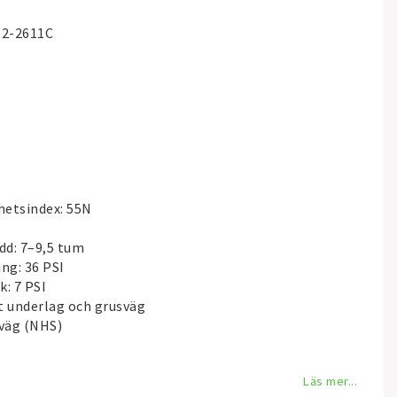
12-2611C
hetsindex: 55N
d: 7–9,5 tum
ng: 36 PSI
: 7 PSI
 underlag och grusväg
 väg (NHS)
Läs mer...