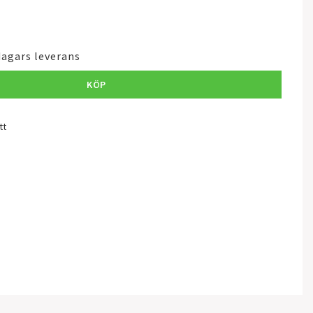
dagars leverans
KÖP
tt