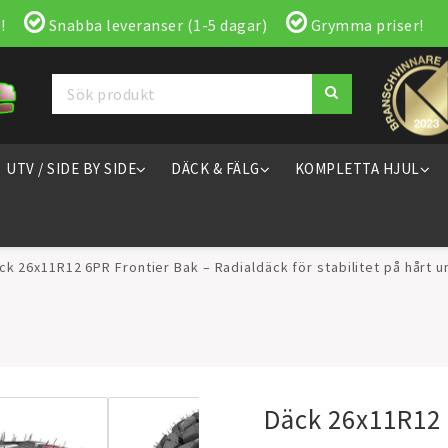
!
Snabba leveranser (1-5 dagar)
Grymma priser!
UTV / SIDE BY SIDE
DÄCK & FÄLG
KOMPLETTA HJUL
ck 26x11R12 6PR Frontier Bak – Radialdäck för stabilitet på hårt 
Däck 26x11R12 