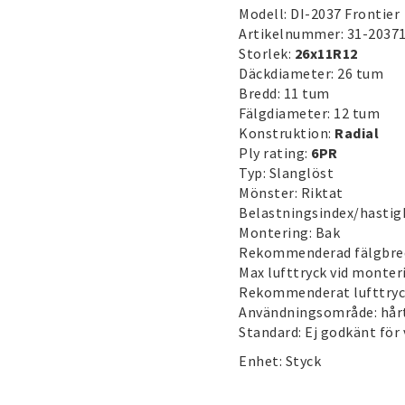
Modell: DI-2037 Frontier
Artikelnummer: 31-2037
Storlek:
26x11R12
Däckdiameter: 26 tum
Bredd: 11 tum
Fälgdiameter: 12 tum
Konstruktion:
Radial
Ply rating:
6PR
Typ: Slanglöst
Mönster: Riktat
Belastningsindex/hastig
Montering: Bak
Rekommenderad fälgbred
Max lufttryck vid monteri
Rekommenderat lufttryck
Användningsområde: hårt
Standard: Ej godkänt för
Enhet: Styck