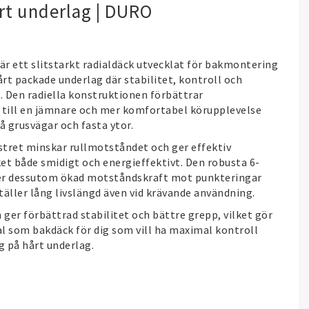
årt underlag | DURO
r ett slitstarkt radialdäck utvecklat för bakmontering
rt packade underlag där stabilitet, kontroll och
e. Den radiella konstruktionen förbättrar
 till en jämnare och mer komfortabel körupplevelse
å grusvägar och fasta ytor.
tret minskar rullmotståndet och ger effektiv
ket både smidigt och energieffektivt. Den robusta 6-
er dessutom ökad motståndskraft mot punkteringar
ställer lång livslängd även vid krävande användning.
ger förbättrad stabilitet och bättre grepp, vilket gör
al som bakdäck för dig som vill ha maximal kontroll
g på hårt underlag.