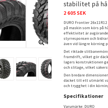
stabilitet på h
2 605 SEK
DURO Frontier 26x11R12 ä
på maskin som körs på hå
effektivitet är avgörand
styrresponsen och bidrar
även vid längre körning p
Det riktade slitbanemöns
framdrift, vilket gör däc
lagers konstruktionen g
och slitage, vilket säker
Den bredare dimensionen 
däcket till ett utmärkt v
och trygghet i din körnin
Specifikationer
Varumärke: DURO