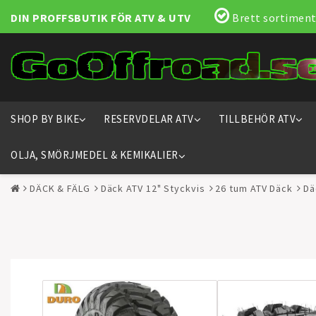
DIN PROFFSBUTIK FÖR ATV & UTV
Brett sortiment
SHOP BY BIKE
RESERVDELAR ATV
TILLBEHÖR ATV
OLJA, SMÖRJMEDEL & KEMIKALIER
DÄCK & FÄLG
Däck ATV 12" Styckvis
26 tum ATV Däck
Dä