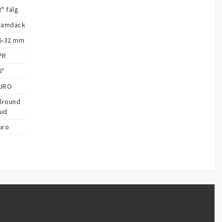
2" fälg
ramdäck
6-32 mm
PR
6"
URO
lround

ud
uro