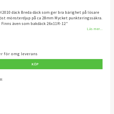
I2010 däck Breda däck som ger bra bärighet på lösare
öst mönsterdjup på ca 28mm Mycket punkteringssäkra.
. Finns även som bakdäck 26x11R-12"
Läs mer...
ger för omg leverans
KÖP
tt