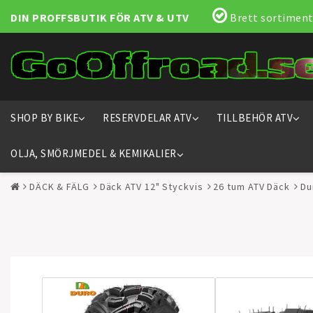
DIN PROFFSBUTIK FÖR ATV & UTV
Brett sortiment
SHOP BY BIKE
RESERVDELAR ATV
TILLBEHÖR ATV
OLJA, SMÖRJMEDEL & KEMIKALIER
DÄCK & FÄLG
Däck ATV 12" Styckvis
26 tum ATV Däck
Du