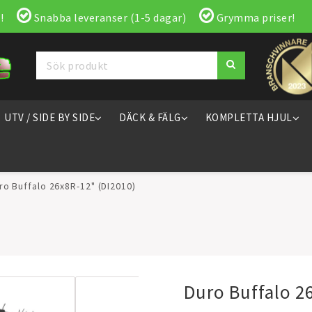
!
Snabba leveranser (1-5 dagar)
Grymma priser!
UTV / SIDE BY SIDE
DÄCK & FÄLG
KOMPLETTA HJUL
ro Buffalo 26x8R-12" (DI2010)
Duro Buffalo 2