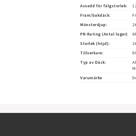
Avsedd för fälgstorlek:
1
Fram/bakdäck:
F
Mönsterdjup:
2
PR-Rating (Antal lager)
6
Storlek (höjd):
2
Tillverkare:
D
Typ av Däck:
Al
M
Varumärke
D