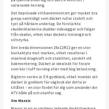
varierande terräng.
Det beprövade slitbanemönstret ger mycket bra
grepp samtidigt som däcket rullar stabilt och
tyst på hårdare underlag. De förstärkta
skulderklackarna skyddar sidoväggar och fälgar
från skador, vilket ökar däckets livslängd och
slitstyrka.
Den breda dimensionen 26x12R12 ger en stor
kontaktyta mot marken, vilket resulterar i
maximal dragkraft och stabilitet, särskilt vid
bakmontering. Däcket är idealiskt för förare
som kör i tuff terräng eller med hög belastning.
Bighorn-serien är E4-godkänd, vilket innebär att
däcket är godkänt för vägbruk där detta är
tillåtet – en stor fördel för dig som använder din
ATV både på och utanför väg.
Om Maxxis
Maxxis
är en av världens ledande däcktillverkare