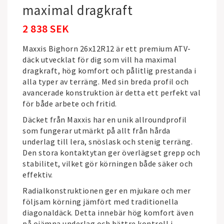
maximal dragkraft
2 838 SEK
Maxxis Bighorn 26x12R12 är ett premium ATV-
däck utvecklat för dig som vill ha maximal
dragkraft, hög komfort och pålitlig prestanda i
alla typer av terräng. Med sin breda profil och
avancerade konstruktion är detta ett perfekt val
för både arbete och fritid.
Däcket från
Maxxis
har en unik allroundprofil
som fungerar utmärkt på allt från hårda
underlag till lera, snöslask och stenig terräng.
Den stora kontaktytan ger överlägset grepp och
stabilitet, vilket gör körningen både säker och
effektiv.
Radialkonstruktionen ger en mjukare och mer
följsam körning jämfört med traditionella
diagonaldäck. Detta innebär hög komfort även
på ojämna underlag och bättre kontroll i