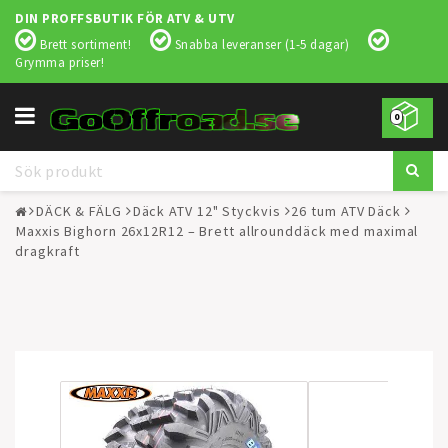
DIN PROFFSBUTIK FÖR ATV & UTV
Brett sortiment!
Snabba leveranser (1-5 dagar)
Grymma priser!
Toggle
0
navigation
DÄCK & FÄLG
Däck ATV 12" Styckvis
26 tum ATV Däck
Maxxis Bighorn 26x12R12 – Brett allrounddäck med maximal
dragkraft