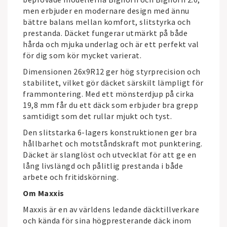
men erbjuder en modernare design med ännu
bättre balans mellan komfort, slitstyrka och
prestanda. Däcket fungerar utmärkt på både
hårda och mjuka underlag och är ett perfekt val
för dig som kör mycket varierat.
Dimensionen 26x9R12 ger hög styrprecision och
stabilitet, vilket gör däcket särskilt lämpligt för
frammontering. Med ett mönsterdjup på cirka
19,8 mm får du ett däck som erbjuder bra grepp
samtidigt som det rullar mjukt och tyst.
Den slitstarka 6-lagers konstruktionen ger bra
hållbarhet och motståndskraft mot punktering.
Däcket är slanglöst och utvecklat för att ge en
lång livslängd och pålitlig prestanda i både
arbete och fritidskörning.
Om Maxxis
Maxxis
är en av världens ledande däcktillverkare
och kända för sina högpresterande däck inom