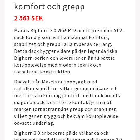
komfort och grepp
2 563 SEK
Maxxis Bighorn 3.0 26x9R12 är ett premium ATV-
däck för dig som vill ha maximal komfort,
stabilitet och grepp i alla typer av terräng.
Detta däck bygger vidare på den legendariska
Bighorn-serien och levererar en ännu bättre
körupplevelse med modern teknik och
förbättrad konstruktion.
Däcket från
Maxxis
är uppbyggt med
radialkonstruktion, vilket ger en mjukare och
mer följsam körning jämfört med traditionella
diagonaldäck. Den större kontaktytan mot
marken förbättrar både grepp och stabilitet,
vilket ger en trygg och bekväm körupplevelse
oavsett underlag.
Bighorn 3.0 är baserat på de välkända och
beprövade modellerna Bighorn och Bighorn 2.0,