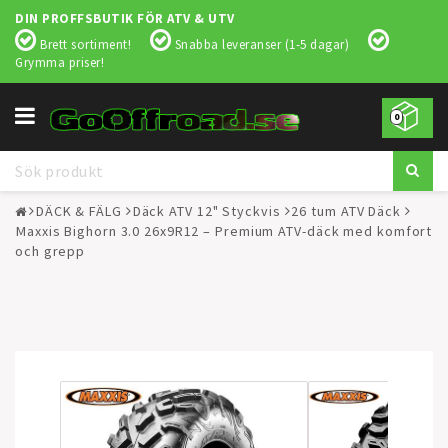
DIN PROFFSBUTIK FÖR ATV & UTV
Brett sortiment!
Snabba leveranser (1-5 dagar)
Grymma priser!
Toggle
0
navigation
DÄCK & FÄLG
Däck ATV 12" Styckvis
26 tum ATV Däck
Maxxis Bighorn 3.0 26x9R12 – Premium ATV-däck med komfort
och grepp