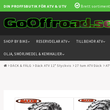
DIN PROFFSBUTIK FÖR ATV & UTV
Brett sortiment
SHOP BY BIKE
RESERVDELAR ATV
TILLBEHÖR ATV
OLJA, SMÖRJMEDEL & KEMIKALIER
DÄCK & FÄLG
Däck ATV 12" Styckvis
27 tum ATV Däck
AT