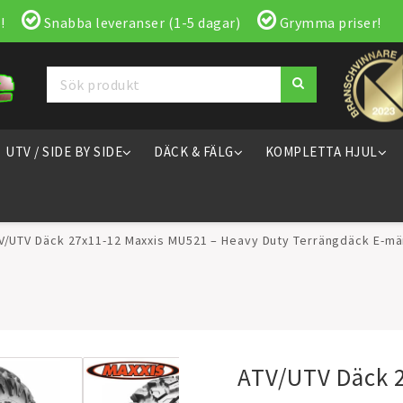
!
Snabba leveranser (1-5 dagar)
Grymma priser!
UTV / SIDE BY SIDE
DÄCK & FÄLG
KOMPLETTA HJUL
V/UTV Däck 27x11-12 Maxxis MU521 – Heavy Duty Terrängdäck E-mä
ATV/UTV Däck 2