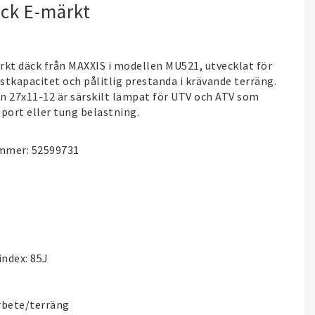
ck E-märkt
arkt däck från
MAXXIS
i modellen MU521, utvecklat för
stkapacitet och pålitlig prestanda i krävande terräng.
n 27x11-12 är särskilt lämpat för UTV och ATV som
port eller tung belastning.
ummer: 52599731
ndex: 85J
rbete/terräng