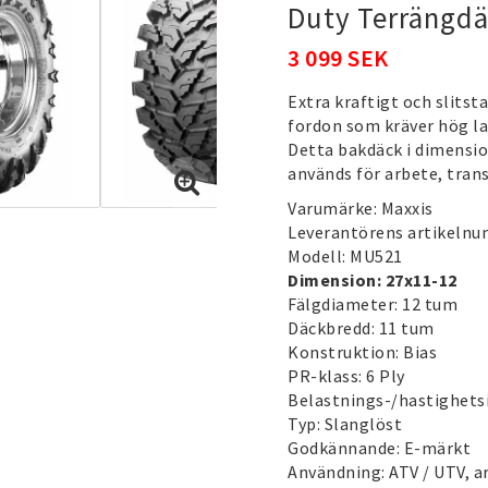
Duty Terrängdä
3 099 SEK
Extra kraftigt och slitst
fordon som kräver hög la
Detta bakdäck i dimensio
används för arbete, trans
Varumärke: Maxxis
Leverantörens artikeln
Modell: MU521
Dimension: 27x11-12
Fälgdiameter: 12 tum
Däckbredd: 11 tum
Konstruktion: Bias
PR-klass: 6 Ply
Belastnings-/hastighetsi
Typ: Slanglöst
Godkännande: E-märkt
Användning: ATV / UTV, a