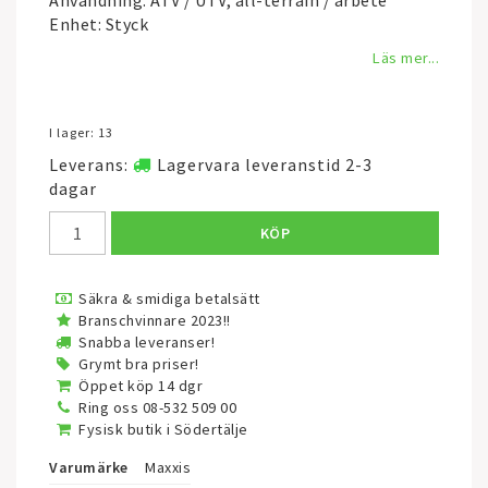
Användning: ATV / UTV, all-terrain / arbete
Enhet: Styck
Läs mer...
I lager: 13
Leverans:
Lagervara leveranstid 2-3
dagar
KÖP
Säkra & smidiga betalsätt
Branschvinnare 2023!!
Snabba leveranser!
Grymt bra priser!
Öppet köp 14 dgr
Ring oss 08-532 509 00
Fysisk butik i Södertälje
Varumärke
Maxxis