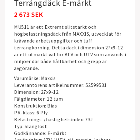
Terrängdäck E-märkt
2 673 SEK
MU511 är ett Extremt slitstarkt och
högbelastningsdäck från
MAXXIS
, utvecklat för
krävande arbetsuppgifter och tuff
terrängkörning. Detta däck i dimension 27x9-12
är ett utmärkt val för ATV och UTV som används i
miljöer där både hållbarhet och grepp är
avgörande.
Varumärke: Maxxis
Leverantörens artikelnummer: 52599531
Dimension: 27x9-12
Fälgdiameter: 12 tum
Konstruktion: Bias
PR-klass: 6 Ply
Belastnings-/hastighetsindex: 73J
Typ: Slanglöst
Godkännande: E-märkt