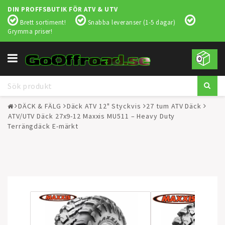
DIN PROFFSBUTIK FÖR ATV & UTV
Brett sortiment!
Snabba leveranser (1-5 dagar)
Grymma priser!
Toggle
0
navigation
DÄCK & FÄLG
Däck ATV 12" Styckvis
27 tum ATV Däck
ATV/UTV Däck 27x9-12 Maxxis MU511 – Heavy Duty
Terrängdäck E-märkt