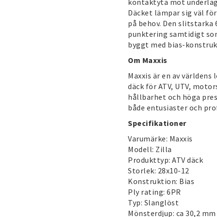
kontaktyta mot underlage
Däcket lämpar sig väl f
på behov. Den slitstarka
punktering samtidigt som
byggt med bias-konstruk
Om Maxxis
Maxxis
är en av världens 
däck för ATV, UTV, motors
hållbarhet och höga presta
både entusiaster och pro
Specifikationer
Varumärke:
Maxxis
Modell: Zilla
Produkttyp: ATV däck
Storlek: 28x10-12
Konstruktion: Bias
Ply rating: 6PR
Typ: Slanglöst
Mönsterdjup: ca 30,2 mm