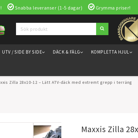
!
Snabba leveranser (1-5 dagar)
Grymma priser!
UTV / SIDE BY SIDE
DÄCK & FÄLG
KOMPLETTA HJUL
xxis Zilla 28x10-12 – Lätt ATV-däck med extremt grepp i terräng
Maxxis Zilla 28