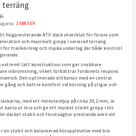
 terräng
EK
2 688 SEK
dagarna
 ett högpresterande ATV-däck utvecklat för förare som
cceleration och maximalt grepp i varierad terräng.
l för trailkörning och mjuka underlag där både kontroll
görande.
 extremt lätt konstruktion som ger snabbare
vare inbromsning, vilket förbättrar fordonets respons
ynamisk. Den optimerade slitbanan med en central
e gång och bättre komfort vid körning på stigar och
klackarna, med ett mönsterdjup på cirka 30,2 mm, är
vt kasta ut lera och ge ett mycket starkt grepp i lös
der däcket stabil och förutsägbar prestanda även vid
r en stabil och balanserad körupplevelse med bra