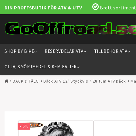
DIN PROFFSBUTIK FÖR ATV & UTV
Brett sortiment
SHOP BY BIKE
RESERVDELAR ATV
TILLBEHÖR ATV
OLJA, SMÖRJMEDEL & KEMIKALIER
DÄCK & FÄLG
Däck ATV 12" Styckvis
28 tum ATV Däck
Ma
- 6%