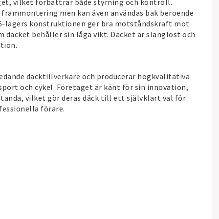
t, vilket förbättrar både styrning och kontroll.
ör frammontering men kan även användas bak beroende
 6-lagers konstruktionen ger bra motståndskraft mot
 däcket behåller sin låga vikt. Däcket är slanglöst och
tion.
ledande däcktillverkare och producerar högkvalitativa
port och cykel. Företaget är känt för sin innovation,
nda, vilket gör deras däck till ett självklart val för
fessionella förare.