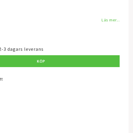
Läs mer...
2-3 dagars leverans
KÖP
tt