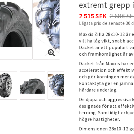
extremt grepp i
2 515 SEK
2 688 S
Lägsta pris de senaste 30 
Maxxis Zilla 28x10-12 är
vill ha låg vikt, snabb a
Däcket är ett populärt va
och framkomlighet är av
Däcket från
Maxxis
har en
acceleration och effekti
och gör körningen mer d
kontaktyta ger en jämnar
hårdare underlag.
De djupa och aggressiva 
designade för att effekti
terräng. Samtidigt erbju
högre hastigheter.
Dimensionen 28x10-12 ge