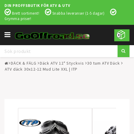
DIN PROFFSBUTIK FÖR ATV & UTV
Brett sortiment!
Snabba leveranser (1-5 dagar)
Grymma priser!
Toggle
0
navigation
DÄCK & FÄLG
Däck ATV 12" Styckvis
30 tum ATV Däck
ATV däck 30x12-12 Mud Lite XXL | ITP