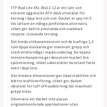
ITP Mud Lite XXL 30x12-12 är ett lätt och
extremt aggressivt ATV-däck utvecklat för
körning i djup lera och snö. Däcket är upp till 5
lbs lättare än många jämförbara alternativ,
vilket ger bättre prestanda och snabbare
respons i krävande terräng.
Det breda slitbanemönstret och de kraftiga 1,3
tum djupa klackarna ger maximalt grepp och
stark drivförmåga i mjuka underlag. De öppna
mönsterkanalerna ger dessutom mycket bra
självrensning, vilket säkerställer konstant fäste
även i djup lera.
Den bredare dimensionen ger ökad stabilitet och
bättre kraftöverföring, vilket gör däcket
idealiskt för tuff offroadkörning där maximalt
grepp krävs.
Observera att däcket inte passar
originalmonterade applikationer utan