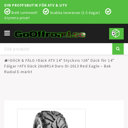
DIN PROFFSBUTIK FÖR ATV & UTV
Brett sortiment!
Snabba leveranser (1-5 dagar)
Grymma priser!
Toggle
0
navigation
DÄCK & FÄLG
Däck ATV 14" Styckvis
26" Däck för 14"
Fälgar
ATV Däck 26x8R14 Duro DI-2013 Red Eagle – Bak
Radial E-märkt