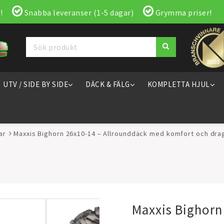
!
Snabba leveranser (1-5 dagar)
Grymma priser!
UTV / SIDE BY SIDE
DÄCK & FÄLG
KOMPLETTA HJUL
ar
Maxxis Bighorn 26x10-14 – Allrounddäck med komfort och dra
Maxxis Bighorn