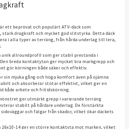
agkraft
 är ett beprövat och populärt ATV-däck som
stark dragkraft och mycket god slitstyrka. Detta däck
era i alla typer av terräng, från hårda underlag till lera,
.
 unik allroundprofil som ger stabil prestanda i
. Den breda kontaktytan ger mycket bra markgrepp och
lket gör körningen både säker och effektiv.
för sin mjuka gång och höga komfort även på ojämna
tabilt och absorberar stötar effektivt, vilket ger en
id både arbete och fritidskörning.
önstret ger utmärkt grepp i varierande terräng
sterar stabilt på hårdare underlag. De förstärkta
sidoväggar och fälgar från skador, vilket ökar däckets
 26x10-14 ger en större kontaktyta mot marken, vilket