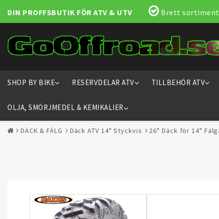
DIN PROFFSBUTIK FÖR ATV & UTV
Brett sortiment
SHOP BY BIKE
RESERVDELAR ATV
TILLBEHÖR ATV
OLJA, SMÖRJMEDEL & KEMIKALIER
DÄCK & FÄLG
Däck ATV 14" Styckvis
26" Däck för 14" Fälg