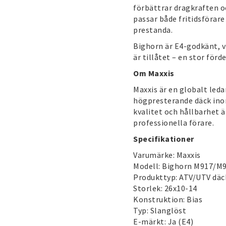
förbättrar dragkraften o
passar både fritidsförar
prestanda.
Bighorn är E4-godkänt, v
är tillåtet – en stor förd
Om Maxxis
Maxxis
är en globalt leda
högpresterande däck ino
kvalitet och hållbarhet ä
professionella förare.
Specifikationer
Varumärke:
Maxxis
Modell: Bighorn M917/M
Produkttyp: ATV/UTV däc
Storlek: 26x10-14
Konstruktion: Bias
Typ: Slanglöst
E-märkt: Ja (E4)