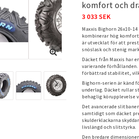
komfort och dr
3 033 SEK
Maxxis Bighorn 26x10-14
kombinerar hög komfort, 
är utvecklat för att prest
snöslask och stenig mark
Däcket från
Maxxis
har en
varierande förhållanden
förbättrad stabilitet, vi
Bighorn-serien är känd 
underlag. Däcket rullar s
behaglig körupplevelse v
Det avancerade slitbanem
samtidigt som däcket pre
skulderklackarna skyddar 
livslängd och slitstyrka.
Den bredare dimensionen