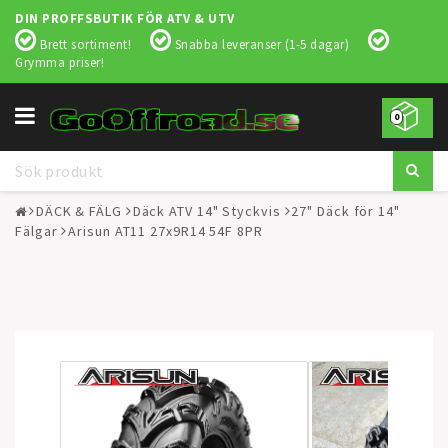
DIN PROFFSBUTIK FÖR ATV & UTV
Brett sortiment!
Snabba leveranser (1-5 dagar)
Grymma priser!
Toggle
0
navigation
DÄCK & FÄLG
Däck ATV 14" Styckvis
27" Däck för 14"
Fälgar
Arisun AT11 27x9R14 54F 8PR