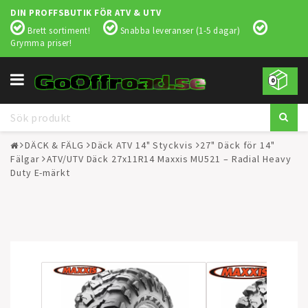
DIN PROFFSBUTIK FÖR ATV & UTV
Brett sortiment!
Snabba leveranser (1-5 dagar)
Grymma priser!
Toggle
0
navigation
DÄCK & FÄLG
Däck ATV 14" Styckvis
27" Däck för 14"
Fälgar
ATV/UTV Däck 27x11R14 Maxxis MU521 – Radial Heavy
Duty E-märkt