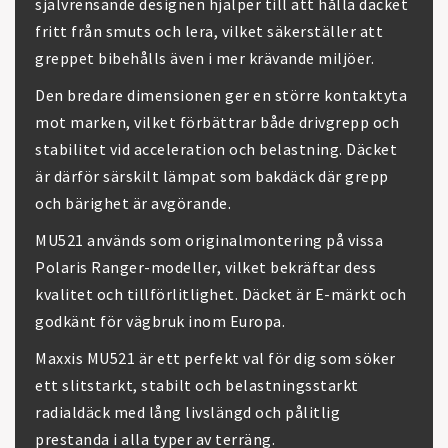
självrensande designen hjälper till att hålla däcket
fritt från smuts och lera, vilket säkerställer att
greppet bibehålls även i mer krävande miljöer.
Den bredare dimensionen ger en större kontaktyta
mot marken, vilket förbättrar både drivgrepp och
stabilitet vid acceleration och belastning. Däcket
är därför särskilt lämpat som bakdäck där grepp
och bärighet är avgörande.
MU521 används som originalmontering på vissa
Polaris Ranger-modeller, vilket bekräftar dess
kvalitet och tillförlitlighet. Däcket är E-märkt och
godkänt för vägbruk inom Europa.
Maxxis MU521 är ett perfekt val för dig som söker
ett slitstarkt, stabilt och belastningsstarkt
radialdäck med lång livslängd och pålitlig
prestanda i alla typer av terräng.