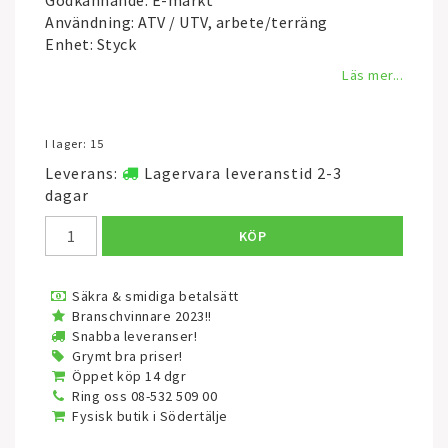
Godkännande: E-märkt
Användning: ATV / UTV, arbete/terräng
Enhet: Styck
Läs mer...
I lager: 15
Leverans:
Lagervara leveranstid 2-3
dagar
KÖP
Säkra & smidiga betalsätt
Branschvinnare 2023!!
Snabba leveranser!
Grymt bra priser!
Öppet köp 14 dgr
Ring oss 08-532 509 00
Fysisk butik i Södertälje