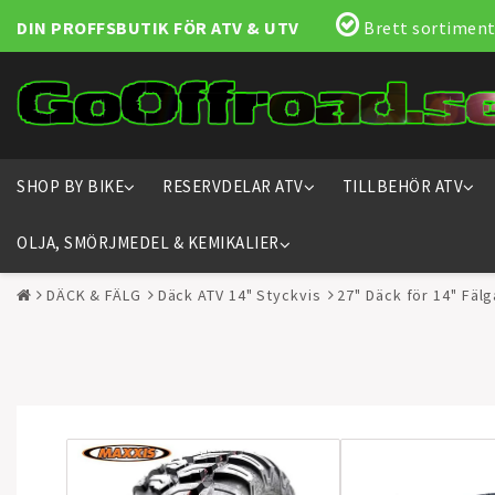
DIN PROFFSBUTIK FÖR ATV & UTV
Brett sortiment
SHOP BY BIKE
RESERVDELAR ATV
TILLBEHÖR ATV
OLJA, SMÖRJMEDEL & KEMIKALIER
DÄCK & FÄLG
Däck ATV 14" Styckvis
27" Däck för 14" Fälg