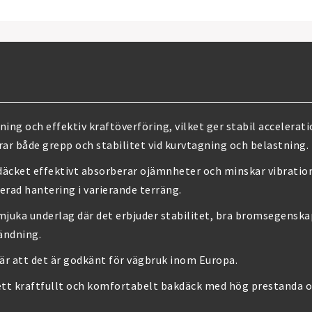
ning och effektiv kraftöverföring, vilket ger stabil acceler
rar både grepp och stabilitet vid kurvtagning och belastning.
äcket effektivt absorberar ojämnheter och minskar vibration
erad hantering i varierande terräng.
mjuka underlag där det erbjuder stabilitet, bra bromsegenskap
ändning.
bär att det är godkänt för vägbruk inom Europa.
ett kraftfullt och komfortabelt bakdäck med hög prestanda oc