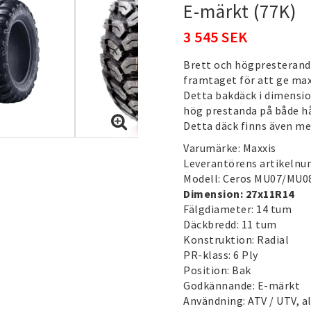
E-märkt (77K)
3 545 SEK
Brett och högpresterand
framtaget för att ge max
Detta bakdäck i dimensio
hög prestanda på både h
Detta däck finns även me
Varumärke: Maxxis
Leverantörens artikeln
Modell: Ceros MU07/MU0
Dimension: 27x11R14
Fälgdiameter: 14 tum
Däckbredd: 11 tum
Konstruktion: Radial
PR-klass: 6 Ply
Position: Bak
Godkännande: E-märkt
Användning: ATV / UTV, al