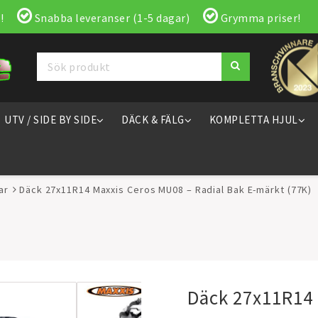
!
Snabba leveranser (1-5 dagar)
Grymma priser!
UTV / SIDE BY SIDE
DÄCK & FÄLG
KOMPLETTA HJUL
ar
Däck 27x11R14 Maxxis Ceros MU08 – Radial Bak E-märkt (77K)
Däck 27x11R14 