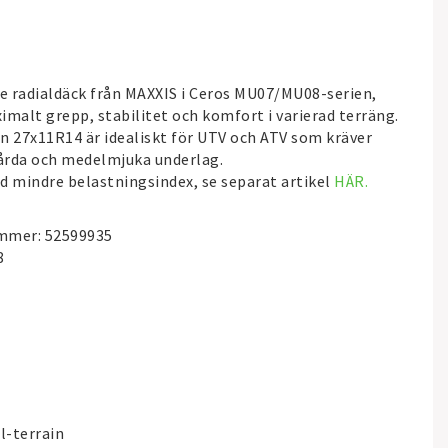
e radialdäck från
MAXXIS
i Ceros MU07/MU08-serien,
imalt grepp, stabilitet och komfort i varierad terräng.
n 27x11R14 är idealiskt för UTV och ATV som kräver
årda och medelmjuka underlag.
d mindre belastningsindex, se separat artikel
HÄR.
ummer: 52599935
8
l-terrain