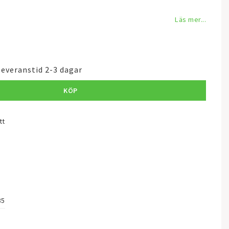
Läs mer...
leveranstid 2-3 dagar
KÖP
tt
35