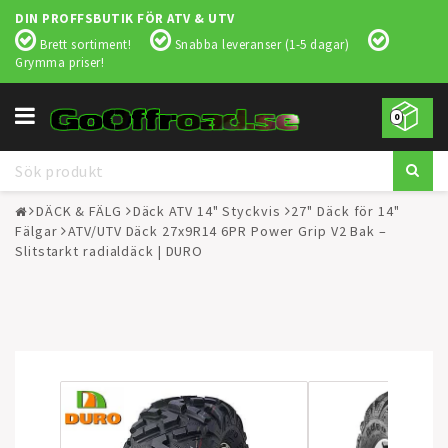
DIN PROFFSBUTIK FÖR ATV & UTV
Brett sortiment!
Snabba leveranser (1-5 dagar)
Grymma priser!
Toggle
0
navigation
DÄCK & FÄLG
Däck ATV 14" Styckvis
27" Däck för 14"
Fälgar
ATV/UTV Däck 27x9R14 6PR Power Grip V2 Bak –
Slitstarkt radialdäck | DURO