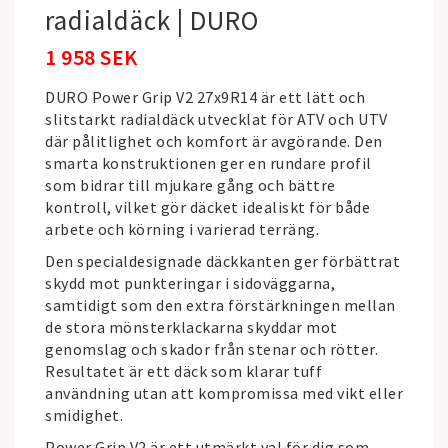
radialdäck | DURO
1 958 SEK
DURO Power Grip V2 27x9R14 är ett lätt och
slitstarkt radialdäck utvecklat för ATV och UTV
där pålitlighet och komfort är avgörande. Den
smarta konstruktionen ger en rundare profil
som bidrar till mjukare gång och bättre
kontroll, vilket gör däcket idealiskt för både
arbete och körning i varierad terräng.
Den specialdesignade däckkanten ger förbättrat
skydd mot punkteringar i sidoväggarna,
samtidigt som den extra förstärkningen mellan
de stora mönsterklackarna skyddar mot
genomslag och skador från stenar och rötter.
Resultatet är ett däck som klarar tuff
användning utan att kompromissa med vikt eller
smidighet.
Power Grip V2 är ett utmärkt val för dig som