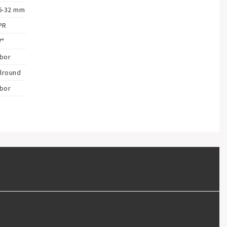
6-32 mm
PR
7"
bor
llround
bor