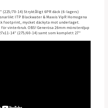
 (225/70-14) Stryktåligt 6PR däck (6-lagers)
snarlikt ITP Blackwater & Maxxis VipR Homogena
s.k footprint, mycket däckyta mot underlaget.
 för vinterbruk. OBS! Generösa 26mm mönsterdjup
27x11-14" (275/60-14) samt som komplett 27"