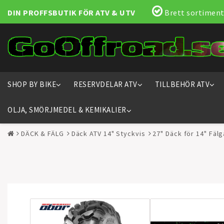
DIN PROFFSBUTIK FÖR ATV & UTV
Brett sortiment
SHOP BY BIKE
RESERVDELAR ATV
TILLBEHÖR ATV
OLJA, SMÖRJMEDEL & KEMIKALIER
DÄCK & FÄLG
Däck ATV 14" Styckvis
27" Däck för 14" Fälg