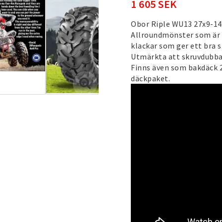
1 605 SEK
Obor Riple WU13 27x9-14"
Allroundmönster som är 
klackar som ger ett bra 
Utmärkta att skruvdubba
Finns även som bakdäck 
däckpaket.