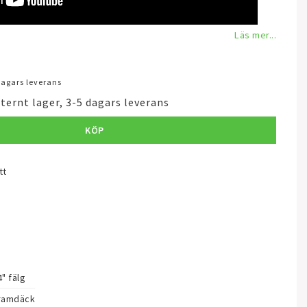
Läs mer...
 dagars leverans
ternt lager, 3-5 dagars leverans
KÖP
tt
4" fälg
ramdäck