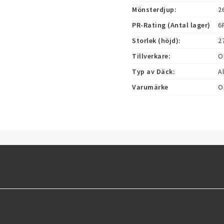
Mönsterdjup:
2
PR-Rating (Antal lager)
6
Storlek (höjd):
2
Tillverkare:
O
Typ av Däck:
A
Varumärke
O