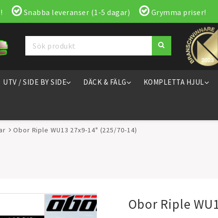
!
Snabba leveranser (1-5 dagar)
Grymma priser!
UTV / SIDE BY SIDE
DÄCK & FÄLG
KOMPLETTA HJUL
ar
Obor Riple WU13 27x9-14" (225/70-14)
Obor Riple WU1