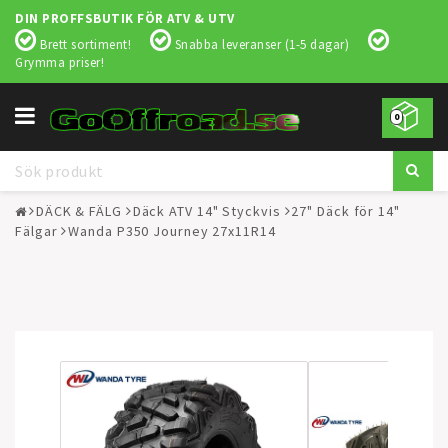
DIN PROFFSBUTIK FÖR ATV & UTV
Brett sortiment!
Snabba leveranser (1-5 dagar)
Grymma priser!
Toggle
0
navigation
DÄCK & FÄLG
Däck ATV 14" Styckvis
27" Däck för 14"
Fälgar
Wanda P350 Journey 27x11R14