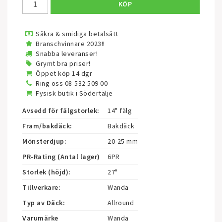
KÖP
Säkra & smidiga betalsätt
Branschvinnare 2023!!
Snabba leveranser!
Grymt bra priser!
Öppet köp 14 dgr
Ring oss 08-532 509 00
Fysisk butik i Södertälje
Avsedd för fälgstorlek:
14" fälg
Fram/bakdäck:
Bakdäck
Mönsterdjup:
20-25 mm
PR-Rating (Antal lager)
6PR
Storlek (höjd):
27"
Tillverkare:
Wanda
Typ av Däck:
Allround
Varumärke
Wanda