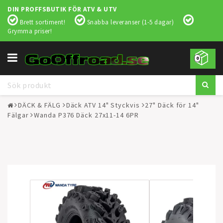
DIN PROFFSBUTIK FÖR ATV & UTV
Brett sortiment!
Snabba leveranser (1-5 dagar)
Grymma priser!
Toggle
0
navigation
DÄCK & FÄLG
Däck ATV 14" Styckvis
27" Däck för 14"
Fälgar
Wanda P376 Däck 27x11-14 6PR