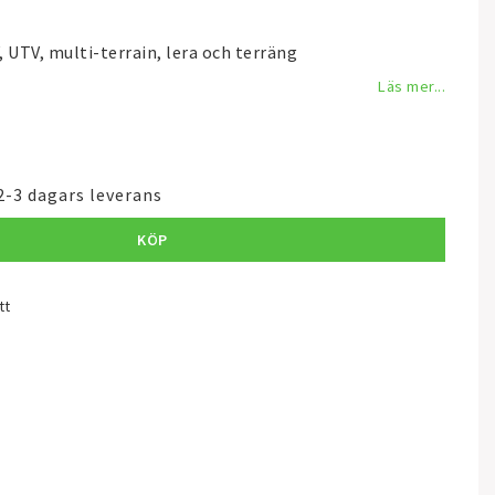
UTV, multi-terrain, lera och terräng
Läs mer...
2-3 dagars leverans
KÖP
tt