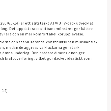
(280/65-14) är ett slitstarkt ATV/UTV-däck utvecklat
erräng. Det uppdaterade slitbanemönstret ger bättre
 av lera och en mer komfortabel körupplevelse.
tierna och stabiliserande konstruktionen minskar flex
ten, medan de aggressiva klackarna ger stark
 ojämna underlag. Den bredare dimensionen ger
h kraftöverföring, vilket gör däcket idealiskt som
5-14)