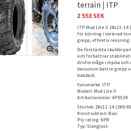
terrain | ITP
2 553 SEK
ITP Mud Lite II 28x11-14 
för körning i varierad t
grepp, effektiv rensning
De förstärkta skulderpar
och förbättrar stabilite
drivförmåga i mjuka och
dessutom bättre grepp oc
bakdäck.
Varumärke: ITP
Modell: Mud Lite II
Artikelnummer: 6P0534
Storlek: 28x11-14 (280/6
Konstruktion: Bias
Ply rating: 6PR
Typ: Slanglöst