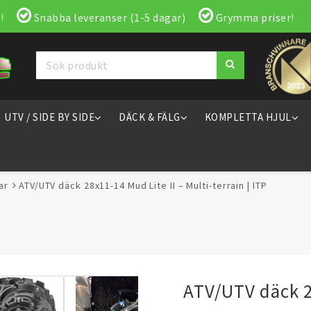
!
Snabba leveranser (1-5 dagar)
Grymma priser!
UTV / SIDE BY SIDE
DÄCK & FÄLG
KOMPLETTA HJUL
ar
ATV/UTV däck 28x11-14 Mud Lite II – Multi-terrain | ITP
ATV/UTV däck 28