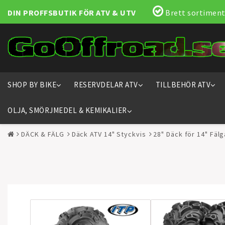
DIN PROFFSBUTIK FÖR ATV & UTV
Brett sortiment
SHOP BY BIKE
RESERVDELAR ATV
TILLBEHÖR ATV
OLJA, SMÖRJMEDEL & KEMIKALIER
DÄCK & FÄLG
Däck ATV 14" Styckvis
28" Däck för 14" Fälg