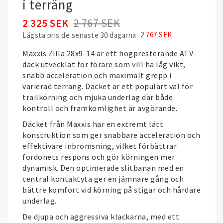
i terräng
2 325 SEK
2 767 SEK
2 767 SEK
Lägsta pris de senaste 30 dagarna
Maxxis Zilla 28x9-14 är ett högpresterande ATV-
däck utvecklat för förare som vill ha låg vikt,
snabb acceleration och maximalt grepp i
varierad terräng. Däcket är ett populärt val för
trailkörning och mjuka underlag där både
kontroll och framkomlighet är avgörande.
Däcket från
Maxxis
har en extremt lätt
konstruktion som ger snabbare acceleration och
effektivare inbromsning, vilket förbättrar
fordonets respons och gör körningen mer
dynamisk. Den optimerade slitbanan med en
central kontaktyta ger en jämnare gång och
bättre komfort vid körning på stigar och hårdare
underlag.
De djupa och aggressiva klackarna, med ett