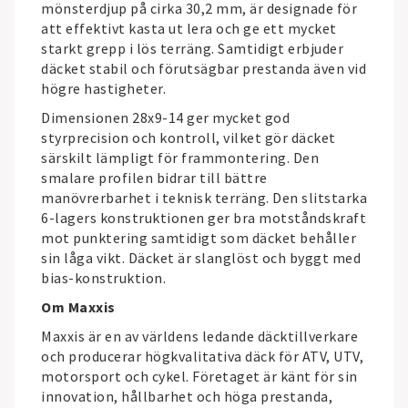
mönsterdjup på cirka 30,2 mm, är designade för
att effektivt kasta ut lera och ge ett mycket
starkt grepp i lös terräng. Samtidigt erbjuder
däcket stabil och förutsägbar prestanda även vid
högre hastigheter.
Dimensionen 28x9-14 ger mycket god
styrprecision och kontroll, vilket gör däcket
särskilt lämpligt för frammontering. Den
smalare profilen bidrar till bättre
manövrerbarhet i teknisk terräng. Den slitstarka
6-lagers konstruktionen ger bra motståndskraft
mot punktering samtidigt som däcket behåller
sin låga vikt. Däcket är slanglöst och byggt med
bias-konstruktion.
Om Maxxis
Maxxis
är en av världens ledande däcktillverkare
och producerar högkvalitativa däck för ATV, UTV,
motorsport och cykel. Företaget är känt för sin
innovation, hållbarhet och höga prestanda,