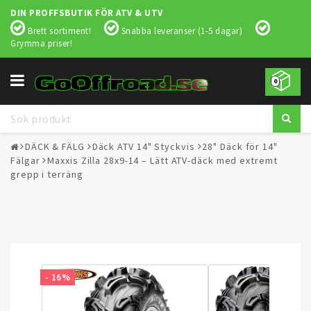
DIN PROFFSBUTIK FÖR ATV & UTV
Brett sortiment!
Snabba leveranser (1-5 dagar)
Grymma priser!
Toggle
0
navigation
DÄCK & FÄLG
Däck ATV 14" Styckvis
28" Däck för 14"
Fälgar
Maxxis Zilla 28x9-14 – Lätt ATV-däck med extremt
grepp i terräng
- 16%