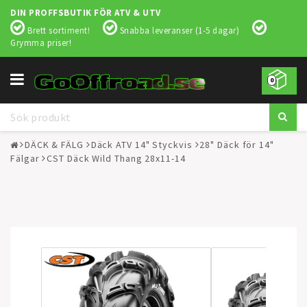
DIN PROFFSBUTIK FÖR ATV & UTV
Brett sortiment!
Snabba leveranser (1-5 dagar)
Grymma priser!
Toggle
0
navigation
DÄCK & FÄLG
Däck ATV 14" Styckvis
28" Däck för 14"
Fälgar
CST Däck Wild Thang 28x11-14