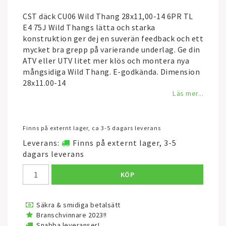
CST däck CU06 Wild Thang 28x11,00-14 6PR TL
E4 75J Wild Thangs lätta och starka
konstruktion ger dej en suverän feedback och ett
mycket bra grepp på varierande underlag. Ge din
ATV eller UTV litet mer klös och montera nya
mångsidiga Wild Thang. E-godkända. Dimension
28x11.00-14
Läs mer...
Finns på externt lager, ca 3-5 dagars leverans
Leverans:
Finns på externt lager, 3-5
dagars leverans
KÖP
Säkra & smidiga betalsätt
Branschvinnare 2023!!
Snabba leveranser!