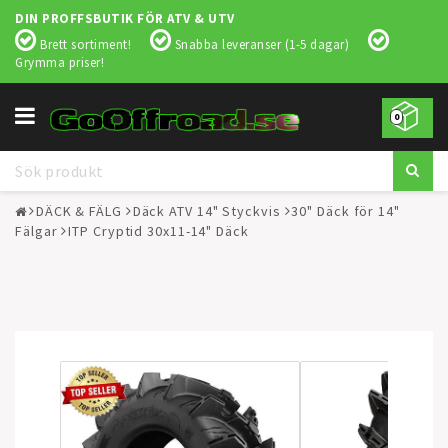
DIN PROFFSBUTIK FÖR ATV & UTV
Brett sortiment!
Snabba leveranser (1-5 dagar)
Grymma priser!
Toggle
0
navigation
DÄCK & FÄLG
Däck ATV 14" Styckvis
30" Däck för 14"
Fälgar
ITP Cryptid 30x11-14" Däck