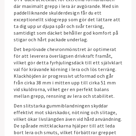
där maximalt grepp i lera är avgörande. Med sin
paddelliknande skulderdesign får du ett
exceptionellt sidogrepp som gör det lättare att
ta dig upp ur djupa spår och svår terräng,
samtidigt som däcket behåller god komfort på
stigar och hårt packade underlag.
Det beprövade chevronmönstret är optimerat
för att leverera överlägsen drivkraft framåt,
vilket gör detta fyrhjulingsdäck till ett självklart
val för krävande körning i lera och lös terräng.
Klackhöjden är progressivt utformad och går
från cirka 38 mm i mitten upp till cirka 51 mm
vid skuldrorna, vilket ger en perfekt balans
mellan grepp, rensning av lera och stabilitet.
Den slitstarka gummiblandningen skyddar
effektivt mot skärskador, nötning och slitage,
vilket ökar livslängden även vid hård användning.
De spårade mittklackarna hjälper till att leda
bort lera och smuts, vilket förbättrar greppet