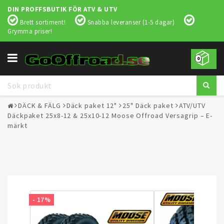
DIN PROFFSBUTIK FÖR ATV & UTV
Brett sortiment!
Snabba leveranser (1-5 dagar)
Grymma priser!
Toggle
0
navigation
DÄCK & FÄLG
Däck paket 12"
25" Däck paket
ATV/UTV
Däckpaket 25x8-12 & 25x10-12 Moose Offroad Versagrip – E-
märkt
- 17%