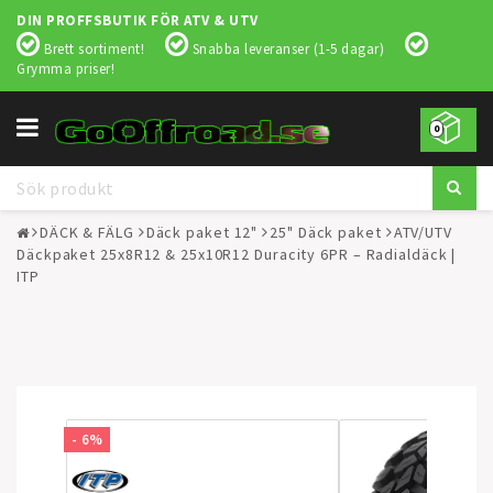
DIN PROFFSBUTIK FÖR ATV & UTV
Brett sortiment!
Snabba leveranser (1-5 dagar)
Grymma priser!
Toggle
0
navigation
DÄCK & FÄLG
Däck paket 12"
25" Däck paket
ATV/UTV
Däckpaket 25x8R12 & 25x10R12 Duracity 6PR – Radialdäck |
ITP
- 6%