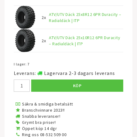
ATV/UTV Däck 25x8R12 6PR Duracity –
2x
Radialdäck | ITP
ATV/UTV Däck 25x10R12 6PR Duracity
2x
– Radialdäck | ITP
I lager: 7
Leverans:
Lagervara 2-3 dagars leverans
KÖP
Säkra & smidiga betalsätt
Branschvinnare 2023!!
Snabba leveranser!
Grymt bra priser!
Öppet köp 14 dgr
Ring oss 08-532 509 00