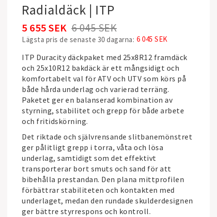
Radialdäck | ITP
5 655 SEK
6 045 SEK
6 045 SEK
Lägsta pris de senaste 30 dagarna
ITP Duracity däckpaket med 25x8R12 framdäck
och 25x10R12 bakdäck är ett mångsidigt och
komfortabelt val för ATV och UTV som körs på
både hårda underlag och varierad terräng.
Paketet ger en balanserad kombination av
styrning, stabilitet och grepp för både arbete
och fritidskörning.
Det riktade och självrensande slitbanemönstret
ger pålitligt grepp i torra, våta och lösa
underlag, samtidigt som det effektivt
transporterar bort smuts och sand för att
bibehålla prestandan. Den plana mittprofilen
förbättrar stabiliteten och kontakten med
underlaget, medan den rundade skulderdesignen
ger bättre styrrespons och kontroll.