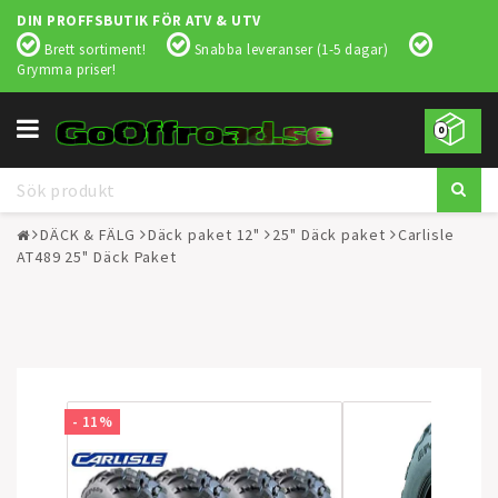
DIN PROFFSBUTIK FÖR ATV & UTV
Brett sortiment!
Snabba leveranser (1-5 dagar)
Grymma priser!
Toggle
0
navigation
DÄCK & FÄLG
Däck paket 12"
25" Däck paket
Carlisle
AT489 25" Däck Paket
- 11%