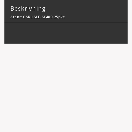
Beskrivning
Art.nr: CARLISLE-AT489-25pkt