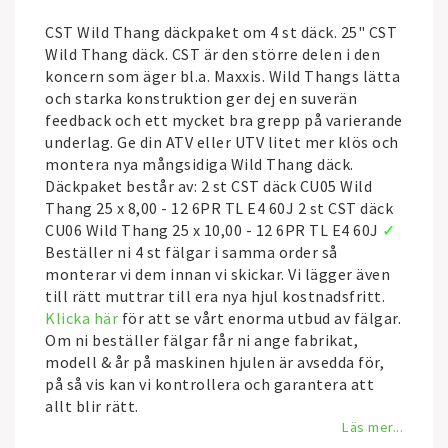
CST Wild Thang däckpaket om 4 st däck. 25" CST
Wild Thang däck. CST är den större delen i den
koncern som äger bl.a. Maxxis. Wild Thangs lätta
och starka konstruktion ger dej en suverän
feedback och ett mycket bra grepp på varierande
underlag. Ge din ATV eller UTV litet mer klös och
montera nya mångsidiga Wild Thang däck.
Däckpaket består av: 2 st CST däck CU05 Wild
Thang 25 x 8,00 - 12 6PR TL E4 60J 2 st CST däck
CU06 Wild Thang 25 x 10,00 - 12 6PR TL E4 60J
✓
Beställer ni 4 st fälgar i samma order så
monterar vi dem innan vi skickar. Vi lägger även
till rätt muttrar till era nya hjul kostnadsfritt.
Klicka här
för att se vårt enorma utbud av fälgar.
Om ni beställer fälgar får ni ange fabrikat,
modell & år på maskinen hjulen är avsedda för,
på så vis kan vi kontrollera och garantera att
allt blir rätt.
Läs mer...