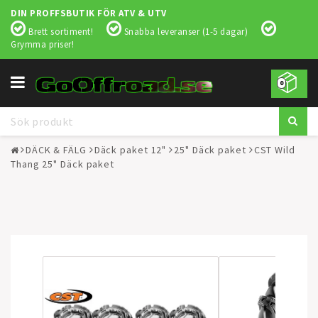
DIN PROFFSBUTIK FÖR ATV & UTV
Brett sortiment!
Snabba leveranser (1-5 dagar)
Grymma priser!
Toggle
0
navigation
DÄCK & FÄLG
Däck paket 12"
25" Däck paket
CST Wild
Thang 25" Däck paket