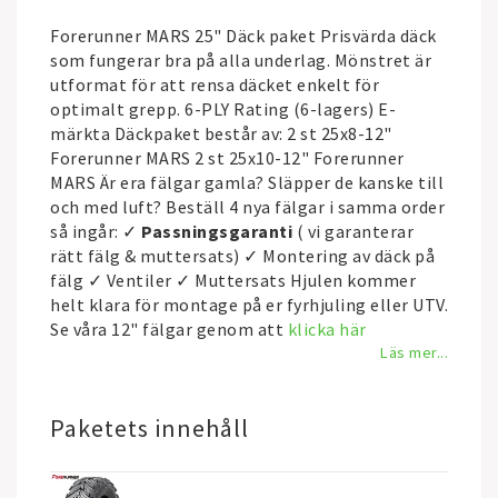
Forerunner MARS 25" Däck paket Prisvärda däck
som fungerar bra på alla underlag. Mönstret är
utformat för att rensa däcket enkelt för
optimalt grepp. 6-PLY Rating (6-lagers) E-
märkta Däckpaket består av: 2 st 25x8-12"
Forerunner MARS 2 st 25x10-12" Forerunner
MARS Är era fälgar gamla? Släpper de kanske till
och med luft? Beställ 4 nya fälgar i samma order
så ingår: ✓
Passningsgaranti
( vi garanterar
rätt fälg & muttersats) ✓ Montering av däck på
fälg ✓ Ventiler ✓ Muttersats Hjulen kommer
helt klara för montage på er fyrhjuling eller UTV.
Se våra 12" fälgar genom att
klicka här
Läs mer...
Paketets innehåll