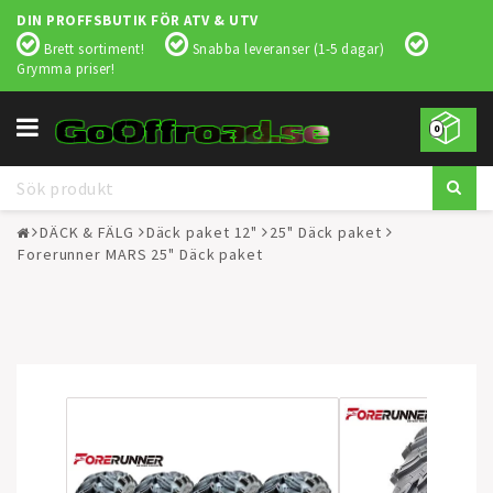
DIN PROFFSBUTIK FÖR ATV & UTV
Brett sortiment!
Snabba leveranser (1-5 dagar)
Grymma priser!
Toggle
0
navigation
DÄCK & FÄLG
Däck paket 12"
25" Däck paket
Forerunner MARS 25" Däck paket