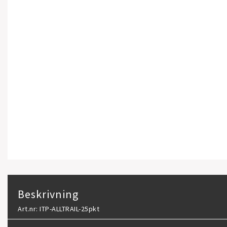
Beskrivning
Art.nr: ITP-ALLTRAIL-25pkt