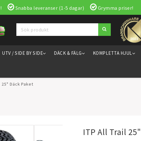
!
Snabba leveranser (1-5 dagar)
Grymma priser!
UTV / SIDE BY SIDE
DÄCK & FÄLG
KOMPLETTA HJUL
il 25" Däck Paket
ITP All Trail 25