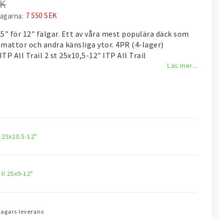
EK
7 550 SEK
dagarna
25" för 12" fälgar. Ett av våra mest populära däck som
smattor och andra känsliga ytor. 4PR (4-lager)
TP All Trail 2 st 25x10,5-12" ITP All Trail
Läs mer...
il 25x10.5-12"
l II 25x9-12"
 dagars leverans