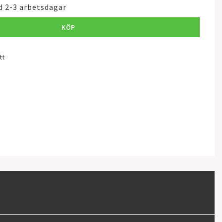
d 2-3 arbetsdagar
KÖP
tt