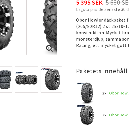
5 395 SEK
5 680 S
Lägsta pris de senaste 30 
Obor Howler däckpaket fö
(205/80R12) 2 st 25x10-1
konstruktion. Mycket bra
mönsterdjup, samma som 
Racing, ett mycket gott 
Paketets innehåll
2x
Obor Howle
2x
Obor Howle