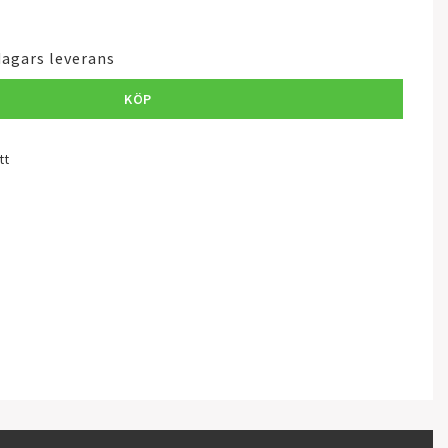
dagars leverans
KÖP
tt