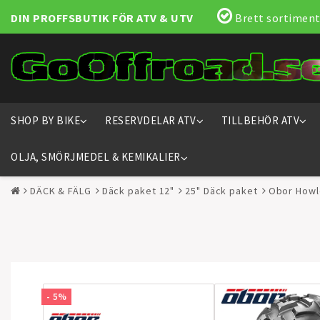
DIN PROFFSBUTIK FÖR ATV & UTV
Brett sortiment
SHOP BY BIKE
RESERVDELAR ATV
TILLBEHÖR ATV
OLJA, SMÖRJMEDEL & KEMIKALIER
DÄCK & FÄLG
Däck paket 12"
25" Däck paket
Obor Howl
- 5%