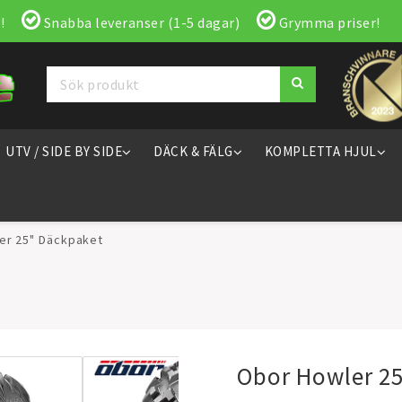
!
Snabba leveranser (1-5 dagar)
Grymma priser!
UTV / SIDE BY SIDE
DÄCK & FÄLG
KOMPLETTA HJUL
er 25" Däckpaket
Obor Howler 2