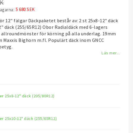
EK
5 680 SEK
dagarna
r 12" fälgar Däckpaketet består av: 2 st 25x8-12" däck
2" däck (255/65R12) Obor Radialdäck med 6-lagers
 allroundmönster för körning på alla underlag. 19mm
Maxxis Bighorn m.fl. Populärt däck inom GNCC
betyg.
Läs mer...
r 25x8-12" däck (205/80R12)
r 25x10-12" däck (255/65R12)