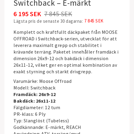
Switchback – E-märkt
6 195 SEK
7 845 SEK
7 845 SEK
Lägsta pris de senaste 30 dagarna
Komplett och kraftfullt däckpaket från
MOOSE
OFFROAD
i Switchback-serien, utvecklat för att
leverera maximalt grepp och stabilitet i
krävande terräng. Paketet innehåller framdäck i
dimension 26x9-12 och bakdäck i dimension
26x11-12, vilket ger en optimal kombination av
exakt styrning och starkt drivgrepp.
Varumärke: Moose Offroad
Modell: Switchback
Framdäck: 26x9-12
Bakdäck: 26x11-12
Fälgdiameter: 12 tum
PR-klass: 6 Ply
Typ: Slanglöst (Tubeless)
Godkännande: E-märkt, REACH
Användning: ATV, terräng/mud