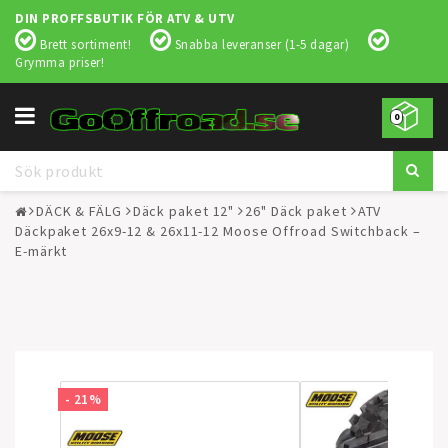
DIN PROFFSBUTIK FÖR ATV & UTV
Brett sortiment!
Snabba leveranser (1-5 dagar)
Grymma priser!
Toggle
0
navigation
DÄCK & FÄLG
Däck paket 12"
26" Däck paket
ATV
Däckpaket 26x9-12 & 26x11-12 Moose Offroad Switchback –
E-märkt
- 21%