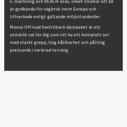
E-märkning och REACH-krav, vilket innebär att de
är godkända för vägbruk inom Europa och
tillverkade enligt gällande miljöstandarder.
Moose Offroad Switchback däckpaket är ett
utmärkt val för dig som vill ha ett komplett set
med starkt grepp, hög hållbarhet och pålitlig
prestanda i varierad terräng.