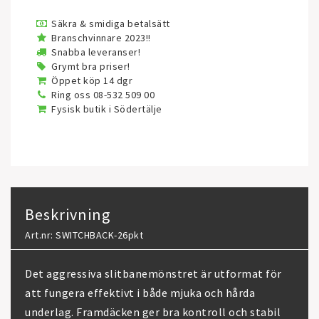
Säkra & smidiga betalsätt
Branschvinnare 2023!!
Snabba leveranser!
Grymt bra priser!
Öppet köp 14 dgr
Ring oss 08-532 509 00
Fysisk butik i Södertälje
Beskrivning
Art.nr: SWITCHBACK-26pkt
Det aggressiva slitbanemönstret är utformat för
att fungera effektivt i både mjuka och hårda
underlag. Framdäcken ger bra kontroll och stabil