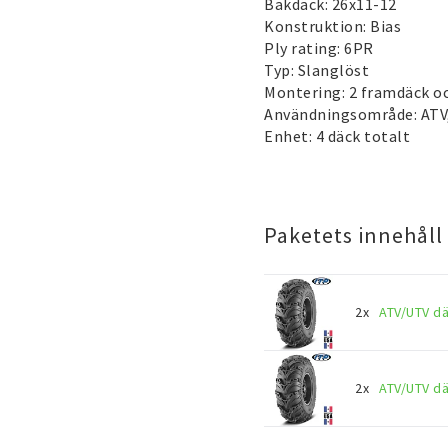
Bakdäck: 26x11-12
Konstruktion: Bias
Ply rating: 6PR
Typ: Slanglöst
Montering: 2 framdäck o
Användningsområde: ATV, 
Enhet: 4 däck totalt
Paketets innehåll
2x
ATV/UTV däc
2x
ATV/UTV däc