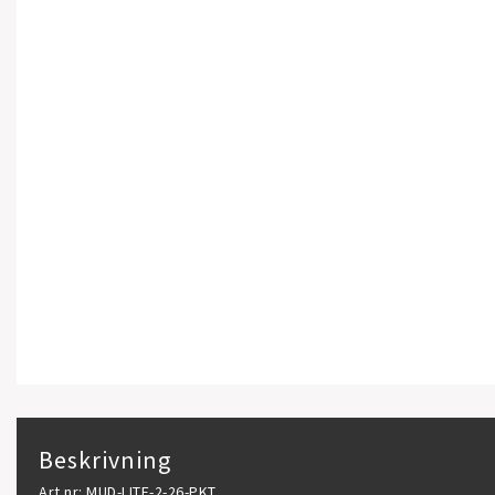
Beskrivning
Art.nr: MUD-LITE-2-26-PKT