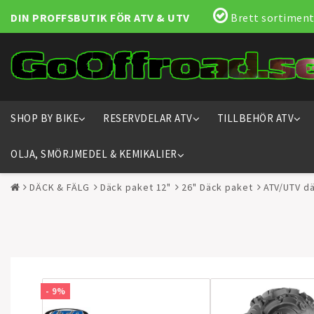
DIN PROFFSBUTIK FÖR ATV & UTV
Brett sortiment
SHOP BY BIKE
RESERVDELAR ATV
TILLBEHÖR ATV
OLJA, SMÖRJMEDEL & KEMIKALIER
DÄCK & FÄLG
Däck paket 12"
26" Däck paket
ATV/UTV dä
- 9%