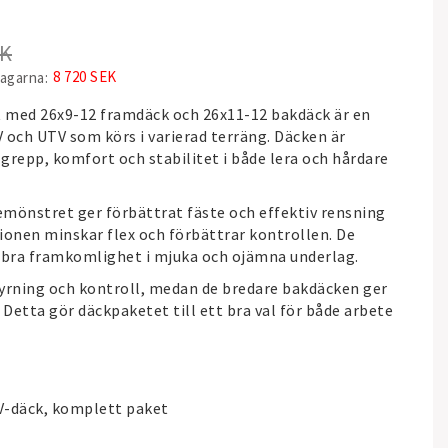
EK
8 720 SEK
dagarna
t med 26x9-12 framdäck och 26x11-12 bakdäck är en
 och UTV som körs i varierad terräng. Däcken är
 grepp, komfort och stabilitet i både lera och hårdare
mönstret ger förbättrat fäste och effektiv rensning
ionen minskar flex och förbättrar kontrollen. De
 bra framkomlighet i mjuka och ojämna underlag.
yrning och kontroll, medan de bredare bakdäcken ger
 Detta gör däckpaketet till ett bra val för både arbete
V-däck, komplett paket