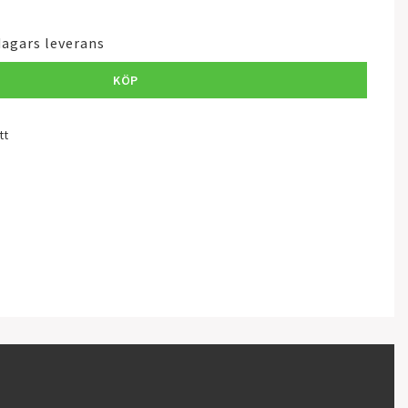
dagars leverans
KÖP
tt