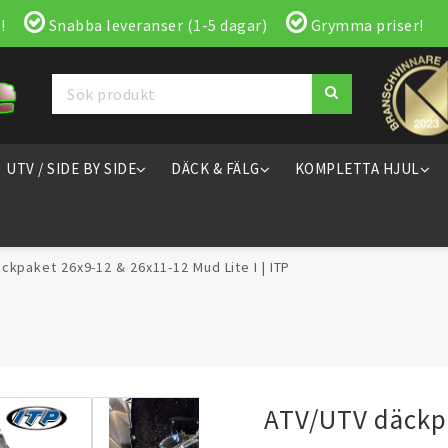
!
Snabba leveranser (1-5 dagar)
Grymma priser!
UTV / SIDE BY SIDE
DÄCK & FÄLG
KOMPLETTA HJUL
ckpaket 26x9-12 & 26x11-12 Mud Lite I | ITP
ATV/UTV däckpa