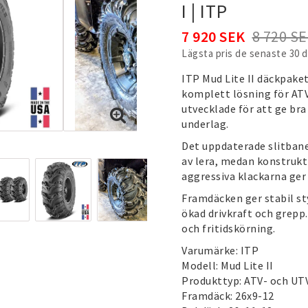
I | ITP
7 920 SEK
8 720 S
Lägsta pris de senaste 30 
ITP Mud Lite II däckpake
komplett lösning för ATV
utvecklade för att ge bra
underlag.
Det uppdaterade slitbane
av lera, medan konstrukt
aggressiva klackarna ger
Framdäcken ger stabil st
ökad drivkraft och grepp.
och fritidskörning.
Varumärke: ITP
Modell: Mud Lite II
Produkttyp: ATV- och UT
Framdäck: 26x9-12