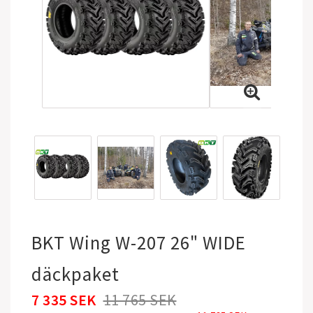
BKT Wing W-207 26" WIDE
däckpaket
7 335 SEK
11 765 SEK