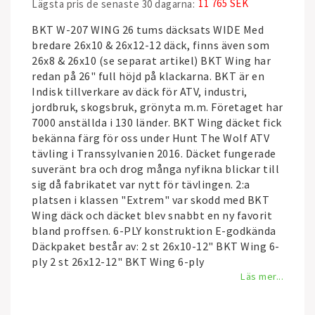
11 765 SEK
Lägsta pris de senaste 30 dagarna
BKT W-207 WING 26 tums däcksats WIDE Med
bredare 26x10 & 26x12-12 däck, finns även som
26x8 & 26x10 (se separat artikel) BKT Wing har
redan på 26" full höjd på klackarna. BKT är en
Indisk tillverkare av däck för ATV, industri,
jordbruk, skogsbruk, grönyta m.m. Företaget har
7000 anställda i 130 länder. BKT Wing däcket fick
bekänna färg för oss under Hunt The Wolf ATV
tävling i Transsylvanien 2016. Däcket fungerade
suveränt bra och drog många nyfikna blickar till
sig då fabrikatet var nytt för tävlingen. 2:a
platsen i klassen "Extrem" var skodd med BKT
Wing däck och däcket blev snabbt en ny favorit
bland proffsen. 6-PLY konstruktion E-godkända
Däckpaket består av: 2 st 26x10-12" BKT Wing 6-
ply 2 st 26x12-12" BKT Wing 6-ply
Läs mer...