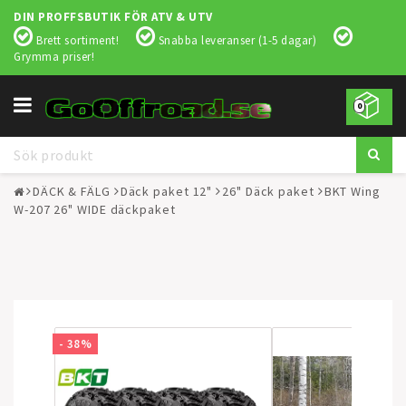
DIN PROFFSBUTIK FÖR ATV & UTV
Brett sortiment!
Snabba leveranser (1-5 dagar)
Grymma priser!
Toggle
0
navigation
DÄCK & FÄLG
Däck paket 12"
26" Däck paket
BKT Wing
W-207 26" WIDE däckpaket
- 38%